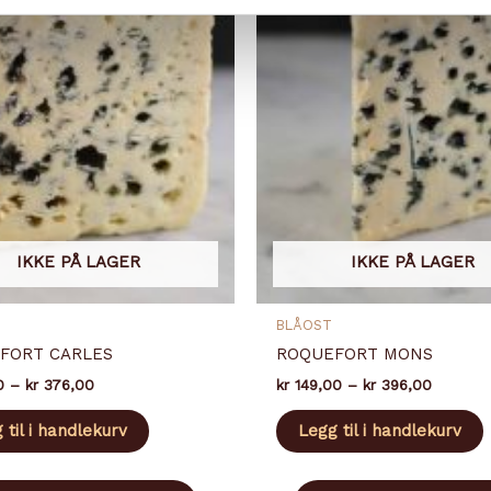
IKKE PÅ LAGER
IKKE PÅ LAGER
BLÅOST
FORT CARLES
ROQUEFORT MONS
Prisområde:
Prisomr
0
–
kr
376,00
kr
149,00
–
kr
396,00
kr 141,00
kr 149,0
Dette
D
til
til
 til i handlekurv
Legg til i handlekurv
produktet
kr 376,00
kr 396,
har