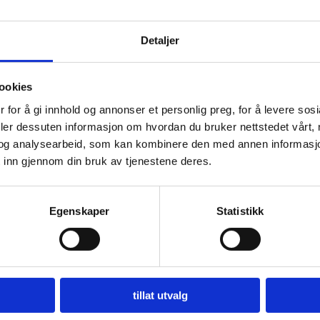
Detaljer
BLÅOST
ookies
NZOLA DOLCE
GORGONZOLA PICCANTE
Prisområde:
Prisområd
–
kr
216,00
kr
74,00
–
kr
196,00
 for å gi innhold og annonser et personlig preg, for å levere sos
kr 81,00
kr 74,00
Dette
D
deler dessuten informasjon om hvordan du bruker nettstedet vårt,
til
til
 til i handlekurv
Legg til i handlekurv
produktet
kr 216,00
kr 196,00
og analysearbeid, som kan kombinere den med annen informasjon d
har
 inn gjennom din bruk av tjenestene deres.
flere
f
Legg til i ønskeliste
Legg til i ønskeli
varianter.
v
Egenskaper
Statistikk
Alternativene
A
kan
velges
v
på
produktsiden
p
tillat utvalg