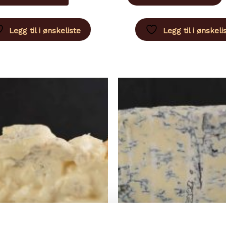
har
flere
f
Legg til i ønskeliste
Legg til i ønskeli
varianter.
v
Alternativene
A
kan
velges
v
på
produktsiden
p