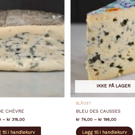
IKKE PÅ LAGER
BLÅOST
DE CHÈVRE
BLEU DES CAUSSES
Prisområde:
Prisområd
0
–
kr
316,00
kr
74,00
–
kr
196,00
kr 118,50
kr 74,00
Dette
D
til
til
 til i handlekurv
Legg til i handlekurv
produktet
kr 316,00
kr 196,00