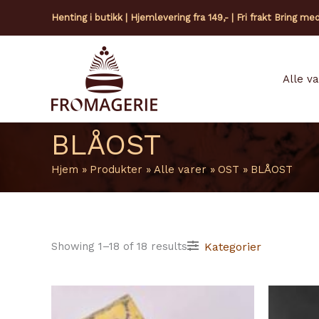
Hopp
Henting i butikk | Hjemlevering fra 149,- | Fri frakt Bring me
rett
til
innholdet
Alle v
BLÅOST
Hjem
Produkter
Alle varer
OST
BLÅOST
Kategorier
Showing 1–18 of 18 results