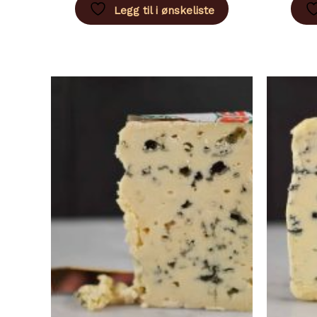
flere
Legg til i ønskeliste
varianter.
Alternativene
kan
velges
på
produktsiden