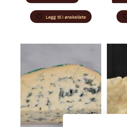
har
flere
Legg til i ønskeliste
varianter.
Alternativene
kan
velges
på
produktsiden