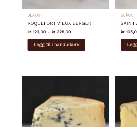
BLÅOST
BLÅOST
ROQUEFORT VIEUX BERGER
SAINT
Prisområde:
kr
123,00
–
kr
328,00
kr
105,0
kr 123,00
Dette
til
Legg til i handlekurv
Legg
produktet
kr 328,00
har
flere
varianter.
Alternativene
kan
velges
på
produktsiden