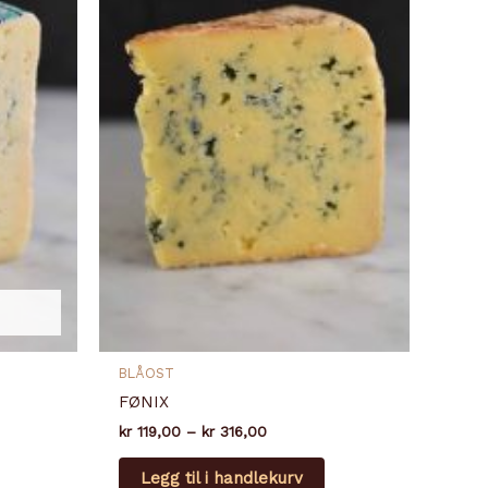
BLÅOST
FØNIX
e:
Prisområde:
kr
119,00
–
kr
316,00
kr 119,00
ette
Dette
til
Legg til i handlekurv
produktet
produktet
kr 316,00