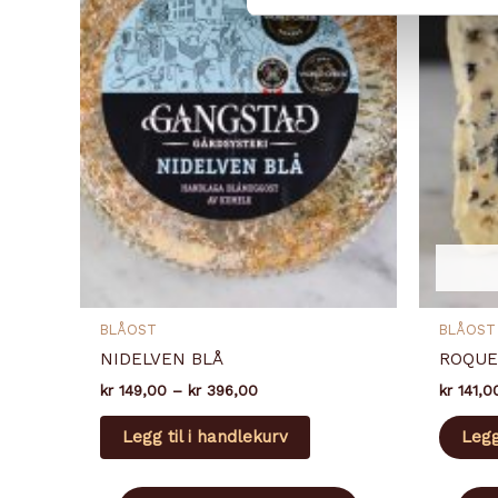
BLÅOST
BLÅOST
NIDELVEN BLÅ
ROQUE
Prisområde:
kr
149,00
–
kr
396,00
kr
141,0
kr 149,00
Dette
til
Legg til i handlekurv
Legg
produktet
kr 396,00
har