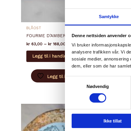
Samtykke
BLÅOST
BLÅOST
Denne nettsiden anvender c
FOURME D’AMBERT
GORGO
Prisområde:
kr
63,00
–
kr
168,00
kr
81,00
Vi bruker informasjonskapsler
kr 63,00
Dette
analysere trafikken vår. Vi 
til
Legg til i handlekurv
Legg
produktet
kr 168,00
sosiale medier, annonsering 
har
dem, eller som de har samlet
flere
Legg til i ønskeliste
Samtykkevalg
varianter.
Nødvendig
Alternativene
kan
velges
på
produktsiden
Ikke tillat