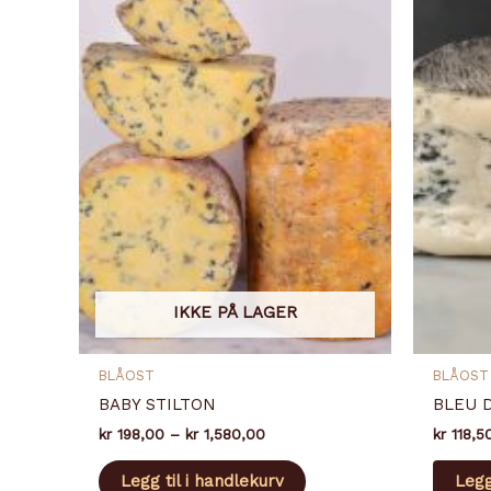
IKKE PÅ LAGER
BLÅOST
BLÅOST
BABY STILTON
BLEU 
Prisområde:
kr
198,00
–
kr
1,580,00
kr
118,5
kr 198,00
Dette
til
Legg til i handlekurv
Legg
produktet
kr 1,580,00