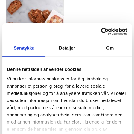
Samtykke
Detaljer
Om
KJEKS
TOAST FOR CHEESE
Denne nettsiden anvender cookies
KIRSEBÆR
Vi bruker informasjonskapsler for å gi innhold og
kr
119,00
annonser et personlig preg, for å levere sosiale
Legg til i handlekurv
mediefunksjoner og for å analysere trafikken vår. Vi deler
dessuten informasjon om hvordan du bruker nettstedet
vårt, med partnerne våre innen sosiale medier,
Legg til i ønskeliste
annonsering og analysearbeid, som kan kombinere den
med annen informasjon du har gjort tilgjengelig for dem,
eller som de har samlet inn gjennom din bruk av