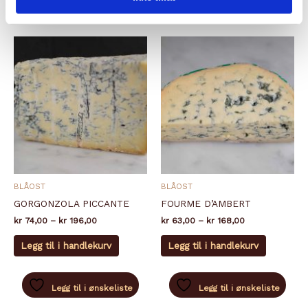
Alternativene
Alternati
kan
kan
velges
velges
på
på
produktsiden
produkts
BLÅOST
BLÅOST
GORGONZOLA PICCANTE
FOURME D’AMBERT
Prisområde:
Prisområde:
kr
74,00
–
kr
196,00
kr
63,00
–
kr
168,00
kr 74,00
kr 63,00
Dette
Dette
til
til
Legg til i handlekurv
Legg til i handlekurv
produktet
produkte
kr 196,00
kr 168,00
har
har
flere
flere
Legg til i ønskeliste
Legg til i ønskeliste
varianter.
varianter.