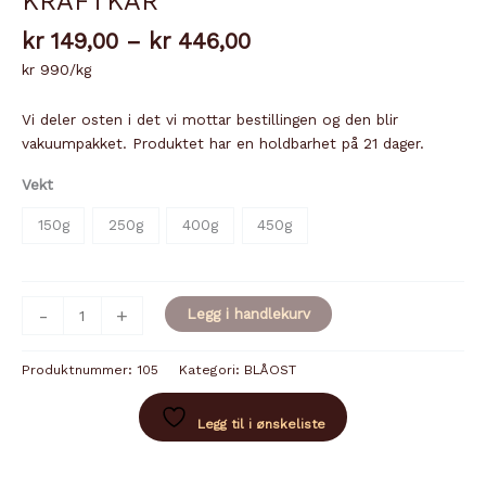
KRAFTKAR
Prisområde:
kr
149,00
–
kr
446,00
kr 149,00
kr 990/kg
til
kr 446,00
Vi deler osten i det vi mottar bestillingen og den blir
vakuumpakket. Produktet har en holdbarhet på 21 dager.
Vekt
150g
250g
400g
450g
KRAFTKAR
-
+
Legg i handlekurv
antall
Produktnummer:
105
Kategori:
BLÅOST
Legg til i ønskeliste