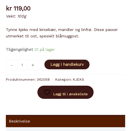
kr
119,00
Vekt: 100g
Tynne kjeks med kirsebær, mandler og linfrø. Disse passer
utmerket til ost, spesielt blåmuggost.
Tilgjengelighet
21 på lager
TOAST
-
+
Legg i handlekurv
FOR
CHEESE
Produktnummer:
342058
Kategori:
KJEKS
KIRSEBÆR
antall
Legg til i ønskeliste
Beskrivelse