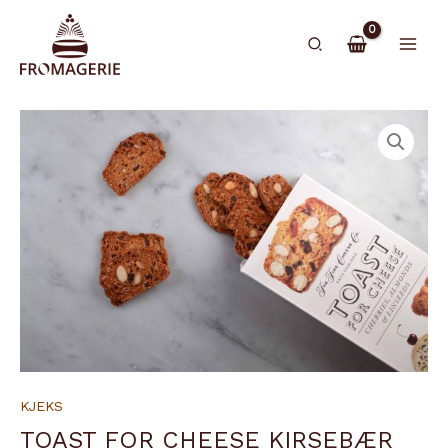
Hopp
rett
Søk
til
innholdet
KJEKS
TOAST FOR CHEESE KIRSEBÆR