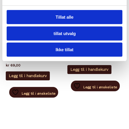
Tillat alle
tillat utvalg
KJEKS
KJEKS
Ikke tillat
GRISSINI RUBATÀ AUX
GALETTES DU PALUDIER
OLIVEN
kr
99,00
kr
69,00
Legg til i handlekurv
Legg til i handlekurv
Legg til i ønskeliste
Legg til i ønskeliste