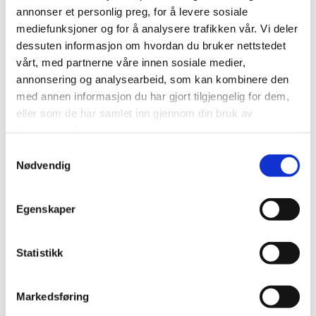
annonser et personlig preg, for å levere sosiale
mediefunksjoner og for å analysere trafikken vår. Vi deler
dessuten informasjon om hvordan du bruker nettstedet
vårt, med partnerne våre innen sosiale medier,
annonsering og analysearbeid, som kan kombinere den
KJEKS
KJEKS
med annen informasjon du har gjort tilgjengelig for dem,
BRETZELS SALÉS 100G
BORNHOLMSKE RUGKIKS
eller som de har samlet inn gjennom din bruk av
KARVE
tjenestene deres.
kr
59,00
kr
89,00
Samtykkevalg
Legg til i handlekurv
Nødvendig
Legg til i handlekurv
Legg til i ønskeliste
Egenskaper
Legg til i ønskeliste
Statistikk
Markedsføring