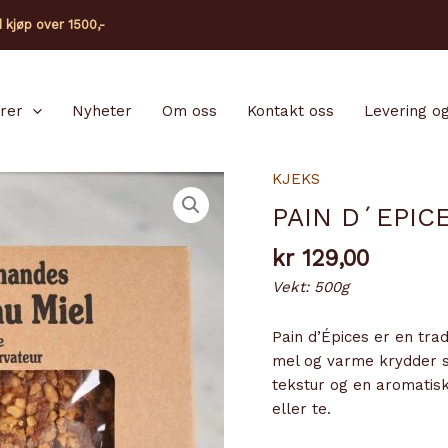
d kjøp over 1500,-
arer
Nyheter
Om oss
Kontakt oss
Levering og
KJEKS
PAIN D´EPIC
kr
129,00
Vekt: 500g
Pain d’Épices er en tra
mel og varme krydder s
tekstur og en aromatisk
eller te.