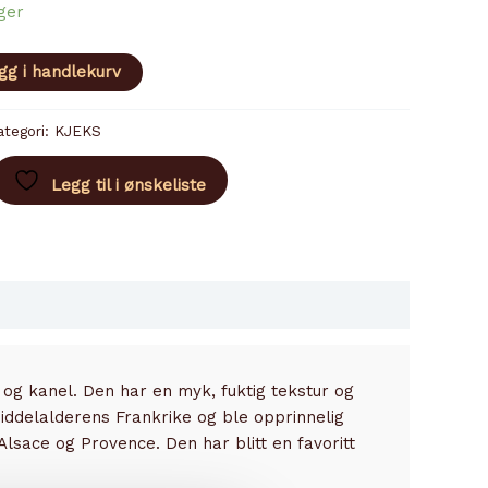
ger
gg i handlekurv
ategori:
KJEKS
Legg til i ønskeliste
og kanel. Den har en myk, fuktig tekstur og
middelalderens Frankrike og ble opprinnelig
Alsace og Provence. Den har blitt en favoritt