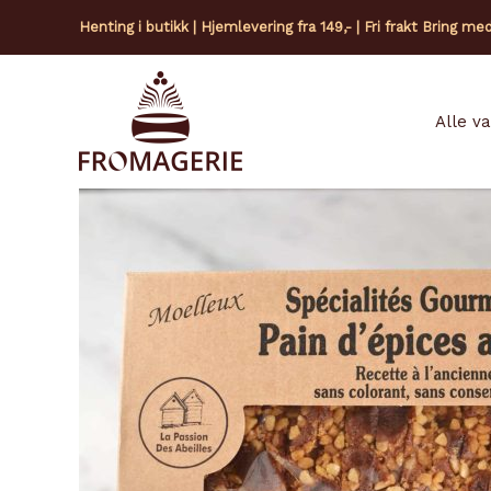
Hopp
Henting i butikk | Hjemlevering fra 149,- | Fri frakt Bring me
rett
til
innholdet
Alle v