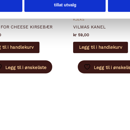
tillat utvalg
KJEKS
 FOR CHEESE KIRSEBÆR
VILMAS KANEL
0
kr
59,00
 til i handlekurv
Legg til i handlekurv
Legg til i ønskeliste
Legg til i ønskeli