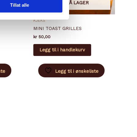
IKKE PÅ LAGER
Tillat alle
KJEKS
MINI TOAST GRILLES
kr
50,00
Legg til i handlekurv
ste
Legg til i ønskeliste