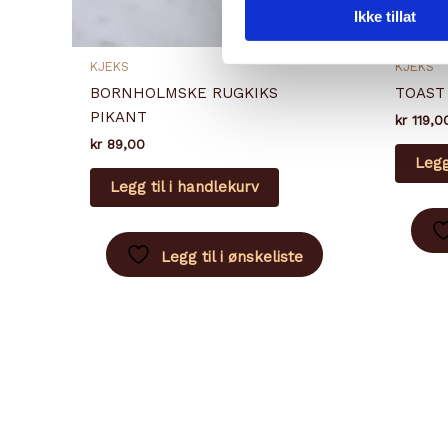
Ikke tillat
KJEKS
KJEKS
BORNHOLMSKE RUGKIKS
TOAST
PIKANT
kr
119,0
kr
89,00
Legg
Legg til i handlekurv
Legg til i ønskeliste