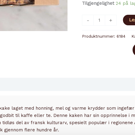
Tilgjengelighet
24 på la
PAIN
-
+
Le
D
´EPICES
Produktnummer:
6184
K
AU
MIEL
antall
erkake laget med honning, mel og varme krydder som ingefær 
dbit til kaffe eller te. Denne kaken har sin opprinnelse i 
 tidløs del av fransk kulturarv, spesielt populær i regionene 
 gjennom flere hundre år.