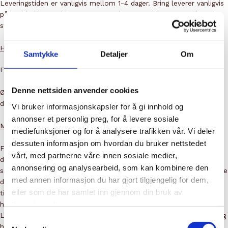
Leveringstiden er vanligvis mellom 1-4 dager. Bring leverer vanligvis
på kveldstid 17-21 i byer og tettsteder, og mellom 08-17 til øvrige
steder.
Hvor leverer vi?
Samtykke
Detaljer
Om
Fromagerie leverer hele Norge gjennom Bring/Posten.
Denne nettsiden anvender cookies
Ønsker du mer informasjon om bestilling og leveranse kan
du
kontakte oss her
.
Vi bruker informasjonskapsler for å gi innhold og
annonser et personlig preg, for å levere sosiale
Mer om levering:
mediefunksjoner og for å analysere trafikken vår. Vi deler
dessuten informasjon om hvordan du bruker nettstedet
Forhåndsbestilling: Du kan velge å hente bestillingen din en annen
vårt, med partnerne våre innen sosiale medier,
dag enn den du bestiller på. Da pakker Fromagerie bestillingen
annonsering og analysearbeid, som kan kombinere den
samme dag den skal hentes. Kunden er selv ansvarlig for å formidle
med annen informasjon du har gjort tilgjengelig for dem,
dette ønsket i ordrenotatet. Ordrenotatet for bestillingen er
eller som de har samlet inn gjennom din bruk av
tilgjengelig når du er på siste steg i handlekurven. Skriv ned ønsket
tjenestene deres.
hentedato og eventuelle andre forespørsler her!
Leveringstiden avhenger av hvilken dag du bestiller på. Søndager og
Samtykkevalg
helligdager er butikken stengt og bestillinger vil ikke bli behandlet