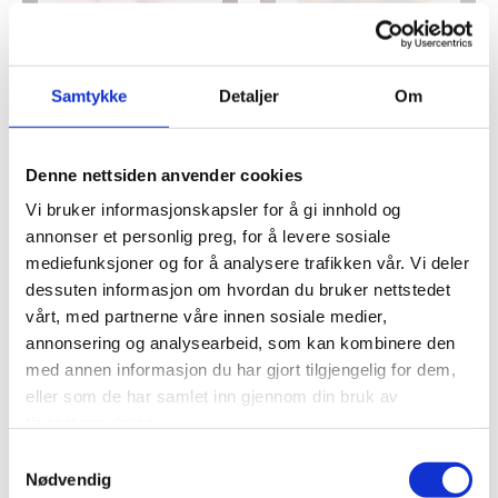
IKKE PÅ LAGER
IKKE PÅ LAGER
KAKER
KAKER
Samtykke
Detaljer
Om
MERINGUES FRAISE
MINI MADELEINE AU
CARAMEL BEURRE SALÉ
kr
69,00
kr
99,00
Legg til i handlekurv
Denne nettsiden anvender cookies
Legg til i handlekurv
Vi bruker informasjonskapsler for å gi innhold og
annonser et personlig preg, for å levere sosiale
Legg til i ønskeliste
mediefunksjoner og for å analysere trafikken vår. Vi deler
Legg til i ønskeliste
dessuten informasjon om hvordan du bruker nettstedet
vårt, med partnerne våre innen sosiale medier,
annonsering og analysearbeid, som kan kombinere den
med annen informasjon du har gjort tilgjengelig for dem,
eller som de har samlet inn gjennom din bruk av
tjenestene deres.
Samtykkevalg
Nødvendig