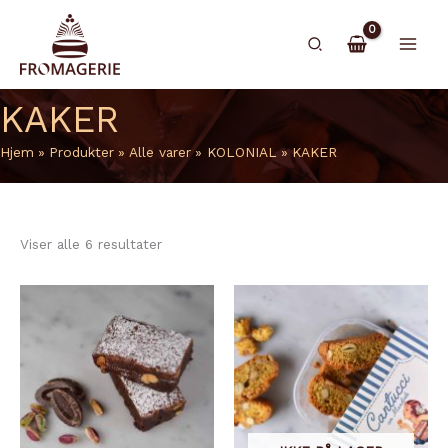
Hopp
rett
Søk
til
innholdet
KAKER
Hjem
Produkter
Alle varer
KOLONIAL
KAKER
Viser alle 6 resultater