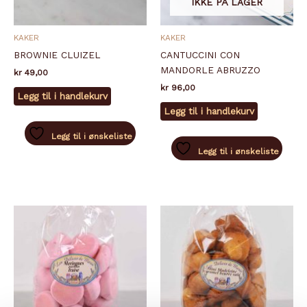
IKKE PÅ LAGER
KAKER
KAKER
BROWNIE CLUIZEL
CANTUCCINI CON
MANDORLE ABRUZZO
kr
49,00
kr
96,00
Legg til i handlekurv
Legg til i handlekurv
Legg til i ønskeliste
Legg til i ønskeliste