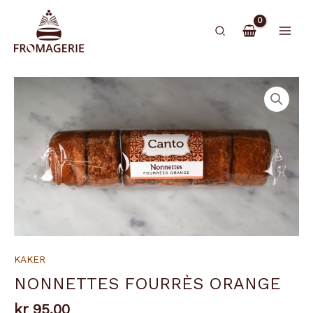
Hopp
rett
Søk
til
innholdet
KAKER
NONNETTES FOURRÈS ORANGE
kr
95,00