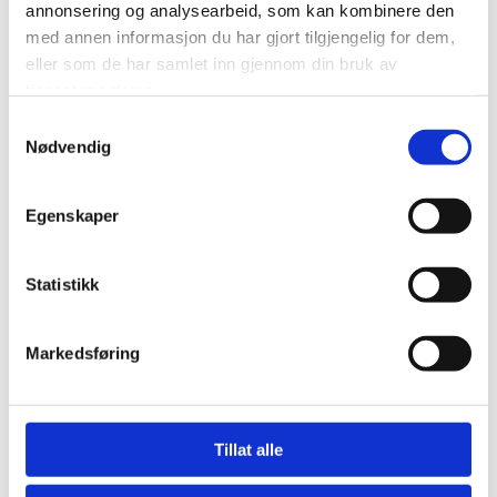
kr
49,00
kr
69,00
annonsering og analysearbeid, som kan kombinere den
med annen informasjon du har gjort tilgjengelig for dem,
Legg til i handlekurv
Legg til i handlekurv
eller som de har samlet inn gjennom din bruk av
tjenestene deres.
Legg til i ønskeliste
Legg til i ønskeliste
Samtykkevalg
Nødvendig
Egenskaper
Statistikk
Markedsføring
IKKE PÅ LAGER
IKKE PÅ LAGER
KAKER
KAKER
Tillat alle
MINI MADELEINE PISTASJ
MINI MADELEINE AU
CARAMEL BEURRE SALÉ