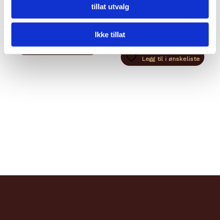
kr
99,00
tillat utvalg
kr
99,00
Legg til i handlekurv
Legg til i handlekurv
Ikke tillat
Legg til i ønskeliste
Legg til i ønskeliste