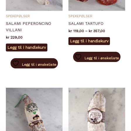
SPEKEPØLSER
SPEKEPØLSER
SALAMI PEPERONCINO
SALAMI TARTUFO
VILLANI
Prisområde:
kr
119,00
–
kr
357,00
kr 119,00
kr
229,00
Dette
til
Legg til i handlekurv
produktet
kr 357,00
Legg til i handlekurv
har
flere
Legg til i ønskeliste
varianter.
Legg til i ønskeliste
Alternativ
kan
velges
på
produktsid