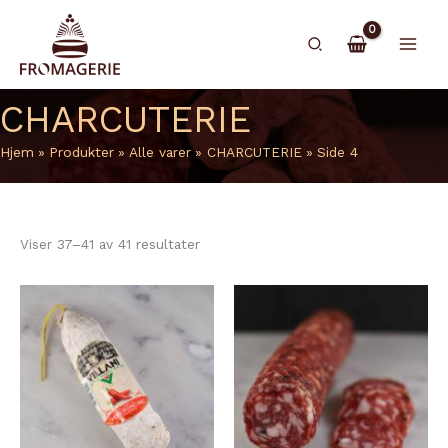
Hopp
rett
Søk
til
innholdet
CHARCUTERIE
Hjem
Produkter
Alle varer
CHARCUTERIE
Side 4
Viser 37–41 av 41 resultater