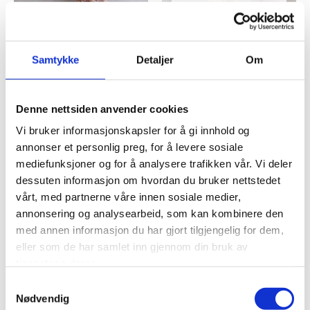
IKKE PÅ LAGER
SPEKEPØLSER
SPEKEPØLSER
Samtykke
Detaljer
Om
SALAMI TARTUFO VILLANI
SAUCISSON OLIVE NOIRES
NYONS
kr
249,00
kr
219,00
Legg til i handlekurv
Denne nettsiden anvender cookies
Legg til i handlekurv
Vi bruker informasjonskapsler for å gi innhold og
annonser et personlig preg, for å levere sosiale
Legg til i ønskeliste
mediefunksjoner og for å analysere trafikken vår. Vi deler
Legg til i ønskeliste
dessuten informasjon om hvordan du bruker nettstedet
vårt, med partnerne våre innen sosiale medier,
annonsering og analysearbeid, som kan kombinere den
med annen informasjon du har gjort tilgjengelig for dem,
eller som de har samlet inn gjennom din bruk av
tjenestene deres.
Samtykkevalg
Nødvendig