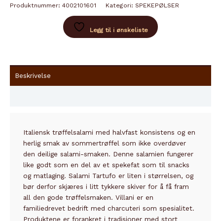
Produktnummer:
4002101601
Kategori:
SPEKEPØLSER
antall
Legg til i ønskeliste
Beskrivelse
Innhold
Italiensk trøffelsalami med halvfast konsistens og en
herlig smak av sommertrøffel som ikke overdøver
den deilige salami-smaken. Denne salamien fungerer
like godt som en del av et spekefat som til snacks
og matlaging. Salami Tartufo er liten i størrelsen, og
bør derfor skjæres i litt tykkere skiver for å få fram
all den gode trøffelsmaken.
Villani er en
familiedrevet bedrift med charcuteri som spesialitet.
Produktene er forankret i tradisjoner med stort