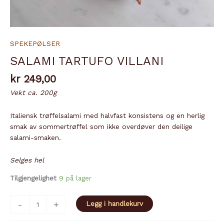
SPEKEPØLSER
SALAMI TARTUFO VILLANI
kr
249,00
Vekt ca. 200g
Italiensk trøffelsalami med halvfast konsistens og en herlig
smak av sommertrøffel som ikke overdøver den deilige
salami-smaken.
Selges hel
Tilgjengelighet
9 på lager
SALAMI
-
+
Legg i handlekurv
TARTUFO
VILLANI