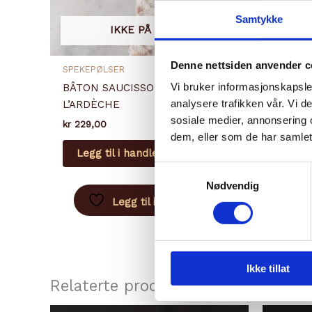
Samtykke
IKKE PÅ LAGER
Denne nettsiden anvender c
SPEKEPØLSER
RØDKIT
Vi bruker informasjonskapsler
BÂTON SAUCISSON DE
EPOIS
analysere trafikken vår. Vi 
L’ARDÈCHE
kr
199,0
sosiale medier, annonsering 
kr
229,00
Legg
dem, eller som de har samlet
Legg til i handlekurv
Samtykkevalg
Nødvendig
Legg til i ønskeliste
Ikke tillat
Relaterte produkter