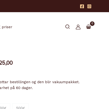
Søk
 priser
Prisområde:
5,00
kr 130,00
til
kr 325,00
mottar bestillingen og den blir vakuumpakket.
arhet på 60 dager.
00g
500g