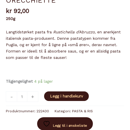
ORECCHIETTE
kr
92,00
250g
Langtidstørket pasta fra
Rustichella d’Abruzzo,
en anerkjent
italiensk pasta-produsent. Denne pastatypen kommer fra
Puglia, og er kjent for å ligne på «små ører», derav navnet.
Formen er ideell til å absorbere saus, og er en allsidig pasta
som passer til de fleste sauser!
Tilgjengelighet
4 på lager
ORECCHIETTE
-
+
Legg i handlekurv
antall
Produktnummer:
222430
Kategori:
PASTA & RIS
Legg til i ønskeliste