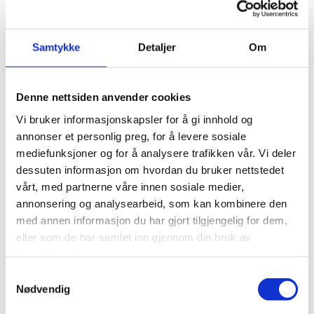
PECORINO ROMANO
PARMIGIANO REGGIANO
VACCHE ROSSE
Prisområde:
kr
138,00
–
kr
345,00
kr 138,00
Samtykke
Detaljer
Om
Prisområde:
kr
138,00
–
kr
276,00
Dette
til
Legg til i handlekurv
kr 138,00
produktet
Dette
kr 345,00
til
Legg til i handlekurv
har
produkte
kr 276,00
flere
har
Denne nettsiden anvender cookies
Legg til i ønskeliste
varianter.
flere
Legg til i ønskeliste
Vi bruker informasjonskapsler for å gi innhold og
Alternativene
varianter.
annonser et personlig preg, for å levere sosiale
kan
Alternati
mediefunksjoner og for å analysere trafikken vår. Vi deler
velges
kan
dessuten informasjon om hvordan du bruker nettstedet
på
velges
vårt, med partnerne våre innen sosiale medier,
produktsiden
på
annonsering og analysearbeid, som kan kombinere den
produkts
med annen informasjon du har gjort tilgjengelig for dem,
eller som de har samlet inn gjennom din bruk av
tjenestene deres.
Samtykkevalg
IKKE PÅ LAGER
Nødvendig