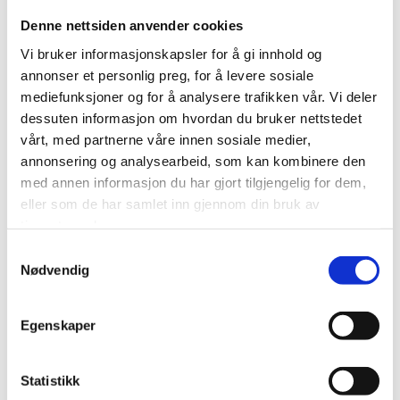
Du liker kanskje også…
Denne nettsiden anvender cookies
Vi bruker informasjonskapsler for å gi innhold og
annonser et personlig preg, for å levere sosiale
mediefunksjoner og for å analysere trafikken vår. Vi deler
dessuten informasjon om hvordan du bruker nettstedet
vårt, med partnerne våre innen sosiale medier,
annonsering og analysearbeid, som kan kombinere den
med annen informasjon du har gjort tilgjengelig for dem,
eller som de har samlet inn gjennom din bruk av
SPEKESKINKER
TAPAS
tjenestene deres.
JAMON GRAN SERRANO
OLIVEN CERIGNOLA VERDE
Samtykkevalg
Prisområde:
Prisområde:
kr
149,00
–
kr
447,00
kr
39,00
–
kr
156,00
Nødvendig
kr 149,00
kr 39,00
Dette
Dette
til
til
Legg til i handlekurv
Legg til i handlekurv
produktet
produkte
kr 447,00
kr 156,00
har
har
Egenskaper
flere
flere
Legg til i ønskeliste
Legg til i ønskeliste
varianter.
varianter.
Statistikk
Alternativene
Alternati