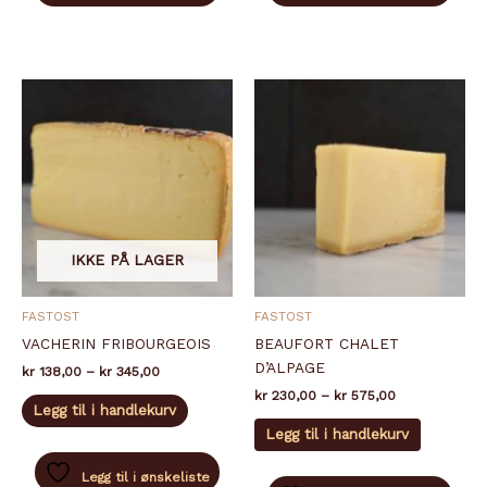
varianter.
varianter.
Alternativene
Alternati
kan
kan
velges
velges
på
på
produktsiden
produkts
IKKE PÅ LAGER
FASTOST
FASTOST
VACHERIN FRIBOURGEOIS
BEAUFORT CHALET
D’ALPAGE
Prisområde:
kr
138,00
–
kr
345,00
kr 138,00
Prisområde:
kr
230,00
–
kr
575,00
Dette
til
Legg til i handlekurv
kr 230,00
produktet
Dette
kr 345,00
til
Legg til i handlekurv
har
produkte
kr 575,00
flere
har
Legg til i ønskeliste