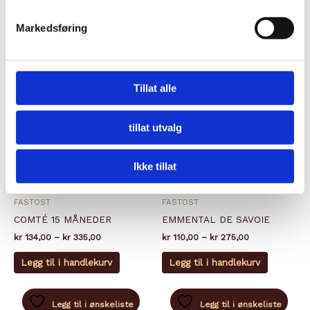
kan
kan
velges
velges
Markedsføring
Relaterte produkter
på
på
produktsiden
produkts
Tillat alle
tillat utvalg
Ikke tillat
FASTOST
FASTOST
COMTÉ 15 MÅNEDER
EMMENTAL DE SAVOIE
Prisområde:
Prisområde:
kr
134,00
–
kr
335,00
kr
110,00
–
kr
275,00
kr 134,00
kr 110,00
Dette
Dette
til
til
Legg til i handlekurv
Legg til i handlekurv
produktet
produkte
kr 335,00
kr 275,00
har
har
flere
flere
Legg til i ønskeliste
Legg til i ønskeliste