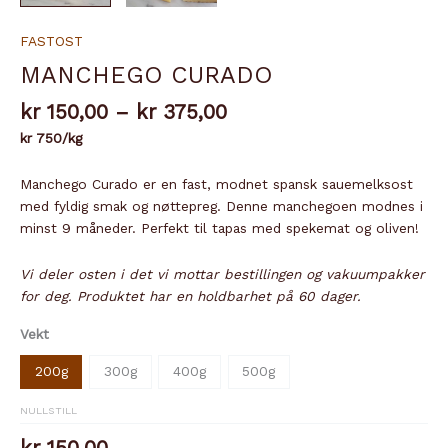
FASTOST
MANCHEGO CURADO
Prisområde:
kr
150,00
–
kr
375,00
kr 150,00
kr 750/kg
til
kr 375,00
Manchego Curado er en fast, modnet spansk sauemelksost
med fyldig smak og nøttepreg. Denne manchegoen modnes i
minst 9 måneder. Perfekt til tapas med spekemat og oliven!
Vi deler osten i det vi mottar bestillingen og vakuumpakker
for deg. Produktet har en holdbarhet på 60 dager.
Vekt
200g
300g
400g
500g
NULLSTILL