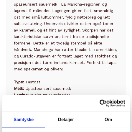
upaseurisert sauemelk i La Mancha-regionen og
lagres i 9 måneder. Lagringen gir en fast, smøraktig
ost med små luftlommer, fyldig nøttepreg og lett
salt avslutning. Underveis utvikler osten også toner
av karamell og et hint av syrlighet. Skorpen har det
karakteristiske kurvmønsteret fra de tradisjonelle
formene. Dette er et tydelig stempel på ekte
håndverk. Manchego har røtter tilbake til romertiden,
og Curado-utgaven er fortsatt laget med stolthet og
presisjon i det tørre innlandsklimaet. Perfekt til tapas
med spekemat og oliven!
Type:
Fastost
Melk:
Upasteurisert sauemelk
Lagring:
Minimum 9 måneder
Land:
Spania
Samtykke
Detaljer
Om