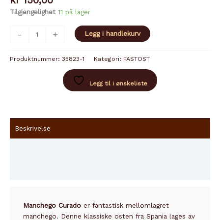
kr
150,00
Tilgjengelighet
11 på lager
MANCHEGO
-
+
Legg i handlekurv
CURADO
antall
Produktnummer:
35823-1
Kategori:
FASTOST
Legg til i ønskeliste
Beskrivelse
Innhold
Tilleggsinformasjon
Manchego Curado
er fantastisk mellomlagret
manchego. Denne klassiske osten fra Spania lages av