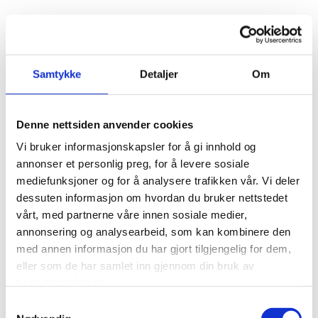
Samtykke
Detaljer
Om
Denne nettsiden anvender cookies
Vi bruker informasjonskapsler for å gi innhold og
IKKE PÅ LAGER
annonser et personlig preg, for å levere sosiale
mediefunksjoner og for å analysere trafikken vår. Vi deler
SYLTETØY
SYLTETØY
dessuten informasjon om hvordan du bruker nettstedet
CONFITURE MÛRE SAUVAGE
CONFITURE MYRTILLE
vårt, med partnerne våre innen sosiale medier,
kr
79,00
kr
89,00
annonsering og analysearbeid, som kan kombinere den
Legg til i handlekurv
Legg til i handlekurv
med annen informasjon du har gjort tilgjengelig for dem,
eller som de har samlet inn gjennom din bruk av
tjenestene deres.
Samtykkevalg