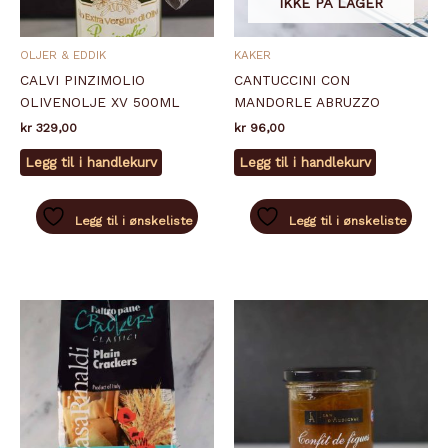
IKKE PÅ LAGER
OLJER & EDDIK
KAKER
CALVI PINZIMOLIO
CANTUCCINI CON
OLIVENOLJE XV 500ML
MANDORLE ABRUZZO
kr
329,00
kr
96,00
Legg til i handlekurv
Legg til i handlekurv
Legg til i ønskeliste
Legg til i ønskeliste