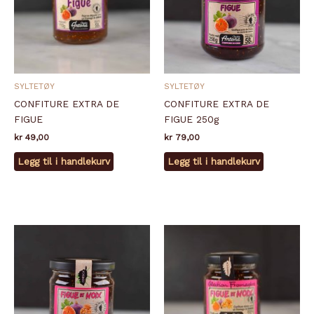
SYLTETØY
SYLTETØY
CONFITURE EXTRA DE
CONFITURE EXTRA DE
FIGUE
FIGUE 250g
kr
49,00
kr
79,00
Legg til i handlekurv
Legg til i handlekurv