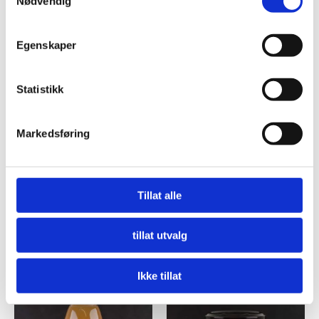
Nødvendig
Egenskaper
Statistikk
Markedsføring
SYLTETØY
KONDIMENTER
CONFITURE ORANGE
CORNICHON EXTRA FINS
AUDIGNAC
kr
89,00
Tillat alle
kr
79,00
Legg til i handlekurv
Legg til i handlekurv
tillat utvalg
Ikke tillat