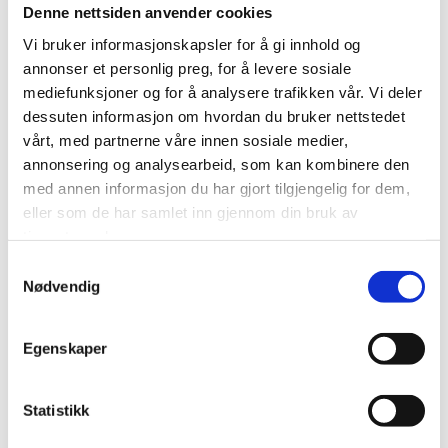
Denne nettsiden anvender cookies
Relaterte produkter
Vi bruker informasjonskapsler for å gi innhold og
annonser et personlig preg, for å levere sosiale
mediefunksjoner og for å analysere trafikken vår. Vi deler
dessuten informasjon om hvordan du bruker nettstedet
vårt, med partnerne våre innen sosiale medier,
annonsering og analysearbeid, som kan kombinere den
med annen informasjon du har gjort tilgjengelig for dem,
eller som de har samlet inn gjennom din bruk av
IKKE PÅ LAGER
IKKE PÅ LAGER
tjenestene deres.
Samtykkevalg
BRØD
BRØD
Nødvendig
VALKYRIE
SYVER FLERKORN
kr
81,00
kr
73,00
Egenskaper
Legg til i handlekurv
Legg til i handlekurv
Statistikk
Legg til i ønskeliste
Legg til i ønskeliste