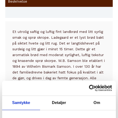
Beskrivelse
Innhold
Et utrolig saftig og luftig fint landbrød med litt syrlig
smak og sprø skrope. Ladegaard er et lyst brød bakt
på siktet hvete og litt rug. Det er langtidshevet på
surdeig og litt gjær i minst 15 timer. Dette gir et
aromatisk brød med moderat syrlighet, luftig tekstur
og knasende sprø skorpe. W.B. Samson ble etablert i
1894 av Wilhelm Bismark Samson. I over 130 år har
det familiedrevne bakeriet hatt fokus på kvalitet i alt
de gjør, og drives i dag av femte generasjon. Alle
produkter fra W.B. Samson bærer preg av tradisjoner
og fagkunnskap.
Samtykke
Detaljer
Om