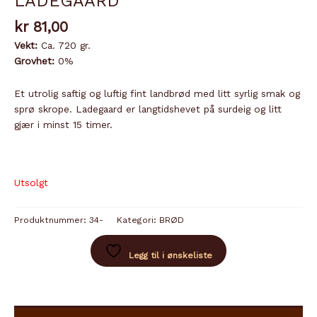
LADEGAARD
kr
81,00
Vekt:
Ca. 720 gr.
Grovhet:
0%
Et utrolig saftig og luftig fint landbrød med litt syrlig smak og
sprø skrope. Ladegaard er langtidshevet på surdeig og litt
gjær i minst 15 timer.
Utsolgt
Produktnummer:
34-
Kategori:
BRØD
Legg til i ønskeliste