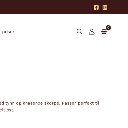
Søk
 priser
med tynn og knasende skorpe. Passer perfekt til
lt ost.