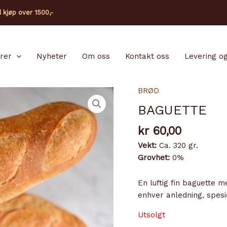
d kjøp over 1500,-
arer
Nyheter
Om oss
Kontakt oss
Levering og
BRØD
BAGUETTE
kr
60,00
Vekt:
Ca. 320 gr.
Grovhet:
0%
En luftig fin baguette 
enhver anledning, spesie
Utsolgt