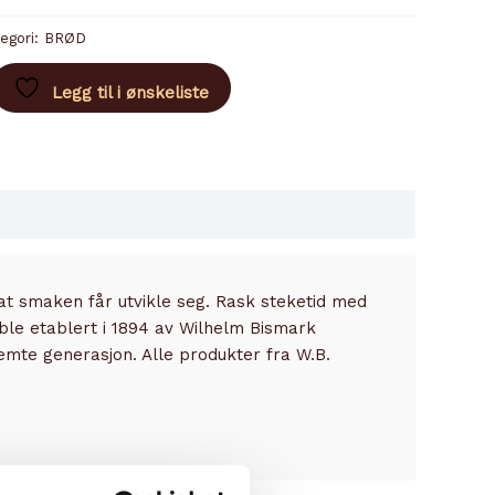
egori:
BRØD
Legg til i ønskeliste
 at smaken får utvikle seg. Rask steketid med
ble etablert i 1894 av Wilhelm Bismark
 femte generasjon. Alle produkter fra W.B.