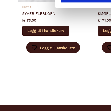
BRØD
BRØD
SYVER FLERKORN
SMØRL
kr
73,00
kr
71,00
Legg til i handlekurv
Legg
Legg til i ønskeliste