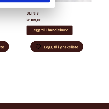
BRØD
BLINIS
kr
109,00
Legg til i handlekurv
ste
Legg til i ønskeliste