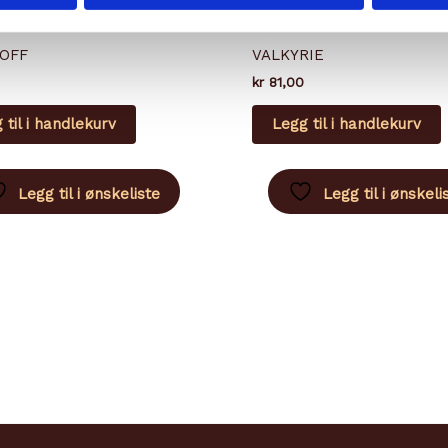
BRØD
OFF
VALKYRIE
kr
81,00
 til i handlekurv
Legg til i handlekurv
Legg til i ønskeliste
Legg til i ønskeli