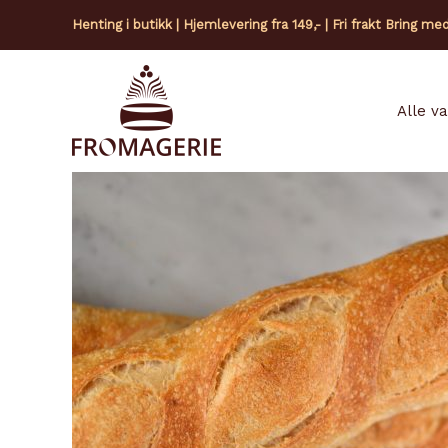
Hopp
Henting i butikk | Hjemlevering fra 149,- | Fri frakt Bring me
rett
til
innholdet
Alle v