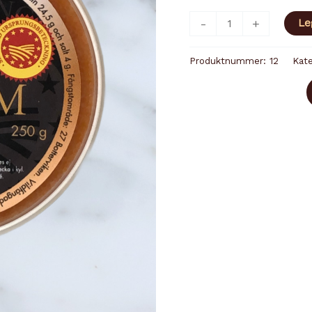
KALIX
-
+
Le
LØYROM
250g
Produktnummer:
12
Kate
antall