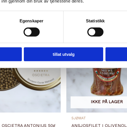
 inn gjennom din bruk av tjenestene deres.
Egenskaper
Statistikk
tillat utvalg
IKKE PÅ LAGER
SJØMAT
R OSCIETRA ANTONIUS 50g
ANSJOSFILET I OLIVENOL