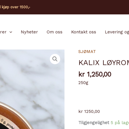
d kjøp over 1500,-
arer
Nyheter
Om oss
Kontakt oss
Levering og
SJØMAT
KALIX LØYRO
kr
1,250,00
250g
kr 1250,00
Tilgjengelighet
5 på lag