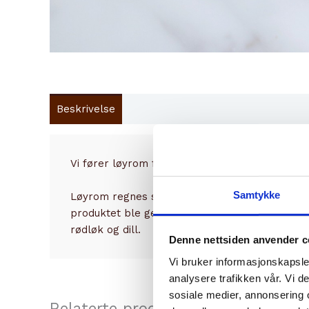
Beskrivelse
Vi fører løyrom fra Thomas Innala som regnes 
Samtykke
Løyrom regnes som en delikatesse fra øverste h
produktet ble geografisk opprinnelsesbeskytte
rødløk og dill.
Denne nettsiden anvender c
Vi bruker informasjonskapsler
analysere trafikken vår. Vi 
sosiale medier, annonsering 
Relaterte produkter