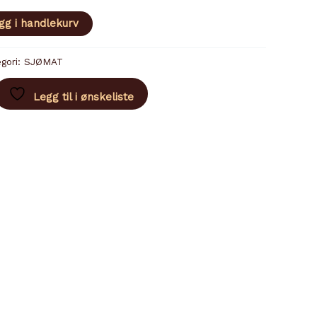
gg i handlekurv
gori:
SJØMAT
Legg til i ønskeliste