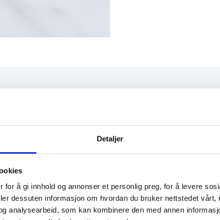
for å ha den beste kvaliteten.
Detaljer
ylle. Det er kun løyrom som lages i Kalix i Norrbotten i Sv
t i 2010. Egner seg ypperlig som forrett, og serveres ofte
ookies
 for å gi innhold og annonser et personlig preg, for å levere sos
deler dessuten informasjon om hvordan du bruker nettstedet vårt,
og analysearbeid, som kan kombinere den med annen informasjon d