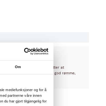
Om
erige som kan kalles løyrom, etter at
 på blinis/sveler sammen med en god rømme,
iale mediefunksjoner og for å
 med partnerne våre innen
u har gjort tilgjengelig for