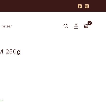
Søk
 priser
M 250g
er