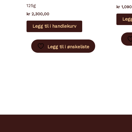
125g
kr
1,090
kr
2,300,00
Legg
Legg til i handlekurv
Legg til i ønskeliste