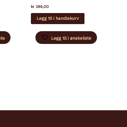
kr
269,00
Legg til i handlekurv
ste
Legg til i ønskeliste