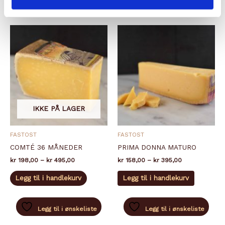
Alternativene
Alternati
kan
kan
velges
velges
på
på
produktsiden
produkts
IKKE PÅ LAGER
FASTOST
FASTOST
COMTÉ 36 MÅNEDER
PRIMA DONNA MATURO
Prisområde:
Prisområde:
kr
198,00
–
kr
495,00
kr
158,00
–
kr
395,00
kr 198,00
kr 158,00
Dette
Dette
til
til
Legg til i handlekurv
Legg til i handlekurv
produktet
produkte
kr 495,00
kr 395,00
har
har
flere
flere
Legg til i ønskeliste
Legg til i ønskeliste
varianter.
varianter.