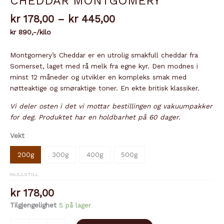
CHEDDAR MONTGOMERY
Prisområde:
kr
178,00
–
kr
445,00
kr 178,00
kr 890,-/kilo
til
kr 445,00
Montgomery’s Cheddar er en utrolig smakfull cheddar fra
Somerset, laget med rå melk fra egne kyr. Den modnes i
minst 12 måneder og utvikler en kompleks smak med
nøtteaktige og smøraktige toner. En ekte britisk klassiker.
Vi deler osten i det vi mottar bestillingen og vakuumpakker
for deg. Produktet har en holdbarhet på 60 dager.
Vekt
200g
300g
400g
500g
NULLSTILL
kr
178,00
Tilgjengelighet
5 på lager
CHEDDAR