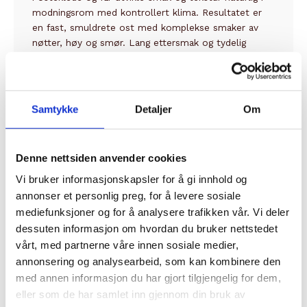
modningsrom med kontrollert klima. Resultatet er
en fast, smuldrete ost med komplekse smaker av
nøtter, høy og smør. Lang ettersmak og tydelig
terroir gjør den til en av Storbritannias mest
anerkjente cheddaroster. Montgomery’s Cheddar har
blitt produsert på Manor Farm i Somerset siden 1911.
Familien har ystet tradisjonell cheddar i tre
Samtykke
Detaljer
Om
generasjoner, og i dag er det Jamie Montgomery som
driver den. De bruker rå melk fra egne kyr og følger
klassiske metoder med naturlig syrning og
Denne nettsiden anvender cookies
kledepakking. Resultatet er en kompleks og
karakterfull ost med tydelig opprinnelse.
Vi bruker informasjonskapsler for å gi innhold og
annonser et personlig preg, for å levere sosiale
Type:
Fastost
mediefunksjoner og for å analysere trafikken vår. Vi deler
Melk:
Upasteurisert kumelk
dessuten informasjon om hvordan du bruker nettstedet
Lagring:
Minimum 12 måneder
vårt, med partnerne våre innen sosiale medier,
Land:
England
annonsering og analysearbeid, som kan kombinere den
med annen informasjon du har gjort tilgjengelig for dem,
eller som de har samlet inn gjennom din bruk av