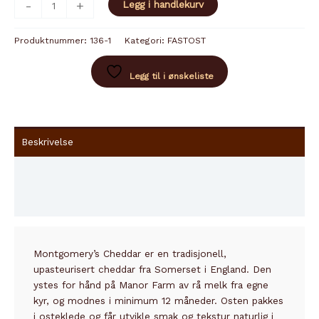
-
+
Legg i handlekurv
MONTGOMERY
antall
Produktnummer:
136-1
Kategori:
FASTOST
Legg til i ønskeliste
Beskrivelse
Innhold
Tilleggsinformasjon
Montgomery’s Cheddar er en tradisjonell,
upasteurisert cheddar fra Somerset i England. Den
ystes for hånd på Manor Farm av rå melk fra egne
kyr, og modnes i minimum 12 måneder. Osten pakkes
i osteklede og får utvikle smak og tekstur naturlig i