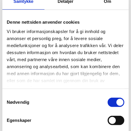
Hver dråpe bærer vitnesbyrd om en lidenskap for
Samtykke
Detaljer
Om
perfeksjon som har utviklet seg over århundrer.
Giusti-balsamicoen tilberedes med omhu og lagres i
et variert utvalg av tresorter. Denne
Denne nettsiden anvender cookies
lagringsprosessen gir balsamicoen dybde,
Vi bruker informasjonskapsler for å gi innhold og
kompleksitet og en autentisk smak som er helt
annonser et personlig preg, for å levere sosiale
uovertruffen.
mediefunksjoner og for å analysere trafikken vår. Vi deler
dessuten informasjon om hvordan du bruker nettstedet
Giusti’s historiske serie med balsamico har et
medaljesystem som forteller om både lagring og
vårt, med partnerne våre innen sosiale medier,
smak. Balsamico 12 år har tre
gullmedaljer og er
annonsering og analysearbeid, som kan kombinere den
fremstilt av søte, soltørkede druer og lagret på
med annen informasjon du har gjort tilgjengelig for dem,
eikefat. Aromaer og smaker av plommesyltetøy og
eller som de har samlet inn gjennom din bruk av
røde frukter flettes sammen med hint av honning og
tjenestene deres.
vanilje i et betydelig tett og søtt produkt. Den er
Samtykkevalg
perfekt som en frisk dressing til ulike salte og søte
Nødvendig
retter.
Hver flaske med Giuseppe Giusti balsamico 12
år reflekterer italiensk historie, der generasjoner av
erfaring gir et produkt i en klasse for seg.
Egenskaper