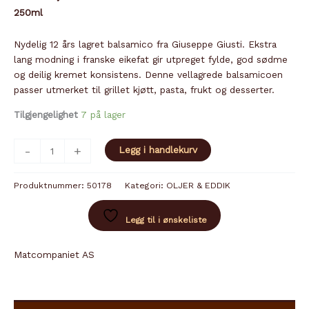
250ml
Nydelig 12 års lagret balsamico fra Giuseppe Giusti. Ekstra
lang modning i franske eikefat gir utpreget fylde, god sødme
og deilig kremet konsistens. Denne vellagrede balsamicoen
passer utmerket til grillet kjøtt, pasta, frukt og desserter.
Tilgjengelighet
7 på lager
ACETO
-
+
Legg i handlekurv
BALSAMICO
MODENA
Produktnummer:
50178
Kategori:
OLJER & EDDIK
12
ÅR
Legg til i ønskeliste
GIUSTI
antall
Matcompaniet AS