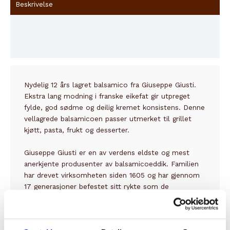
Beskrivelse
Innhold
Brand
Nydelig 12 års lagret balsamico fra Giuseppe Giusti.
Ekstra lang modning i franske eikefat gir utpreget
fylde, god sødme og deilig kremet konsistens. Denne
vellagrede balsamicoen passer utmerket til grillet
kjøtt, pasta, frukt og desserter.
Giuseppe Giusti
er en av verdens eldste og mest
anerkjente produsenter av balsamicoeddik. Familien
har drevet virksomheten siden 1605 og har gjennom
17 generasjoner befestet sitt rykte som de
ubestridte mestrene av ekte balsamico. De forener
tradisjonelt håndverk med de fineste ingrediensene,
og skaper balsamico som feirer både kvalitet og arv.