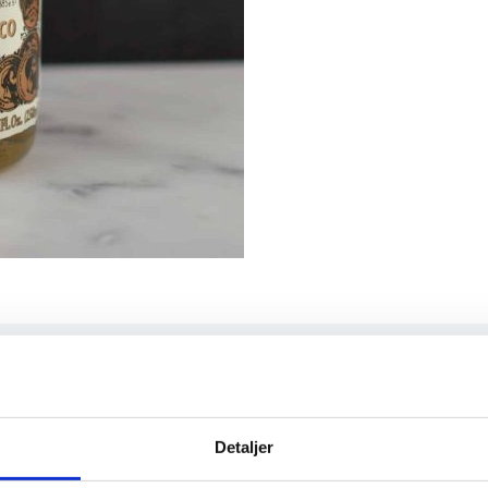
druer, hvis saft kombineres med hvitvinseddik av høy kvalitet
Detaljer
e og florale aromaene fra druene. Resultatet er en balsamic
n passer perfekt til grønnsaker, fisk, kjøtt og frukt.