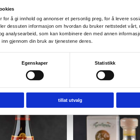
ookies
t anerkjente produsenter av balsamicoeddik. Familien har 
 for å gi innhold og annonser et personlig preg, for å levere sos
estridte mestrene av ekte balsamico. De forener tradisjonel
deler dessuten informasjon om hvordan du bruker nettstedet vårt,
arv. Hver dråpe bærer vitnesbyrd om en lidenskap for perfe
og analysearbeid, som kan kombinere den med annen informasjon d
res i et variert utvalg av tresorter. Denne lagringsprosess
 inn gjennom din bruk av tjenestene deres.
Egenskaper
Statistikk
tillat utvalg