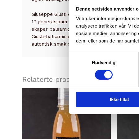
Denne nettsiden anvender c
Giuseppe Giusti
er en av verdens eldste og mes
Vi bruker informasjonskapsler
17 generasjoner befestet sitt rykte som de ub
analysere trafikken vår. Vi 
skaper balsamico som feirer både kvalitet og 
sosiale medier, annonsering 
Giusti-balsamicoen tilberedes med omhu og lag
dem, eller som de har samlet
autentisk smak som er helt uovertruffen.
Samtykkevalg
Nødvendig
Relaterte produkter
Ikke tillat