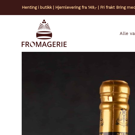
Hopp
Henting i butikk | Hjemlevering fra 149,- | Fri frakt Bring me
rett
til
innholdet
Alle v