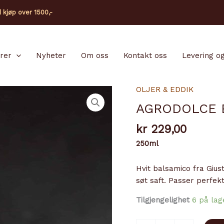
d kjøp over 1500,-
arer
Nyheter
Om oss
Kontakt oss
Levering og
OLJER & EDDIK
AGRODOLCE 
kr
229,00
250ml
Hvit balsamico fra Gius
søt saft. Passer perfekt 
Tilgjengelighet
6 på lag