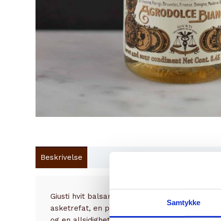
Beskrivelse
Innhold
Brand
Giusti hvit balsamico lages av søte Trebbiano-
Samtykke
asketrefat, en prosess som bevarer de fruktig
og en allsidighet som gjør den enkel å bruke. De