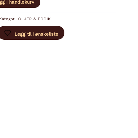
gg i handlekurv
Kategori:
OLJER & EDDIK
Legg til i ønskeliste