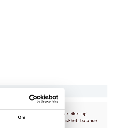
. Deretter lagres den på franske eike- og
Om
o med et behagelig krydder, friskhet, balanse