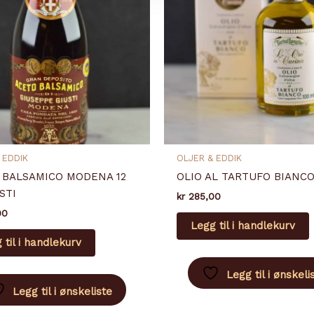
 EDDIK
OLJER & EDDIK
 BALSAMICO MODENA 12
OLIO AL TARTUFO BIANC
STI
kr
285,00
00
Legg til i handlekurv
 til i handlekurv
Legg til i ønskeli
Legg til i ønskeliste