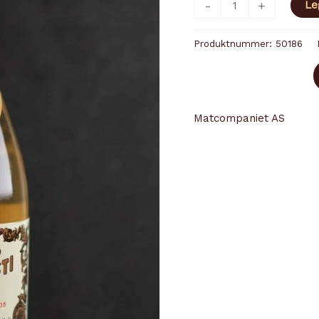
AGRODOLCE
-
+
Le
BIANCO
MODENA
Produktnummer:
50186
GIUSTI
antall
Matcompaniet AS