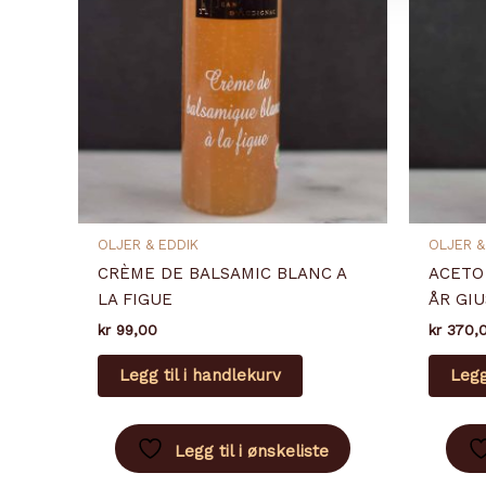
OLJER & EDDIK
OLJER &
CRÈME DE BALSAMIC BLANC A
ACETO
LA FIGUE
ÅR GIU
kr
99,00
kr
370,
Legg til i handlekurv
Legg
Legg til i ønskeliste