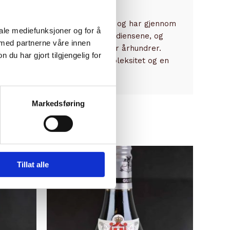
drevet virksomheten siden 1605 og har gjennom
iale mediefunksjoner og for å
t håndverk med de fineste ingrediensene, og
 med partnerne våre innen
ksjon som har utviklet seg over århundrer.
u har gjort tilgjengelig for
en gir balsamicoen dybde, kompleksitet og en
Markedsføring
Tillat alle