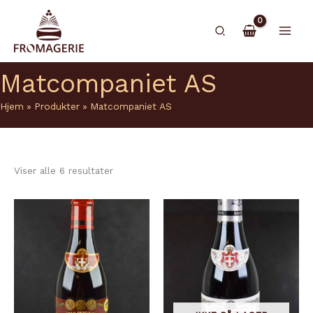
Hopp
rett
Søk
til
innholdet
Matcompaniet AS
Hjem
Produkter
Matcompaniet AS
Viser alle 6 resultater