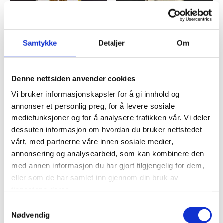
OLJER & EDDIK
OLJER & EDDIK
Samtykke
Detaljer
Om
ACETO BALSAMICO
AGRODOLCE BIANCO
MODENA 8 ÅR GIUSTI
MODENA GIUSTI
kr
290,00
kr
229,00
Denne nettsiden anvender cookies
Legg til i handlekurv
Legg til i handlekurv
Vi bruker informasjonskapsler for å gi innhold og
annonser et personlig preg, for å levere sosiale
mediefunksjoner og for å analysere trafikken vår. Vi deler
Legg til i ønskeliste
Legg til i ønskeliste
dessuten informasjon om hvordan du bruker nettstedet
vårt, med partnerne våre innen sosiale medier,
annonsering og analysearbeid, som kan kombinere den
med annen informasjon du har gjort tilgjengelig for dem,
eller som de har samlet inn gjennom din bruk av
tjenestene deres.
Samtykkevalg
Nødvendig