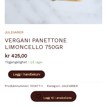
JULEVARER
VERGANI PANETTONE
LIMONCELLO 750GR
kr
425,00
Tilgjengelighet
1 på lager
VERGANI
Legg i handlekurv
PANETTONE
LIMONCELLO
Produktnummer:
100477-1
Kategori:
JULEVARER
750GR
antall
Legg til i ønskeliste