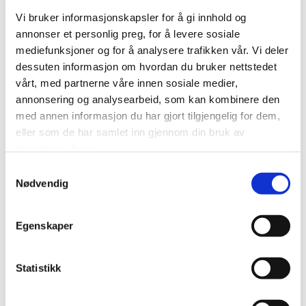
Vi bruker informasjonskapsler for å gi innhold og
annonser et personlig preg, for å levere sosiale
mediefunksjoner og for å analysere trafikken vår. Vi deler
dessuten informasjon om hvordan du bruker nettstedet
vårt, med partnerne våre innen sosiale medier,
annonsering og analysearbeid, som kan kombinere den
IKKE PÅ LAGER
med annen informasjon du har gjort tilgjengelig for dem,
eller som de har samlet inn gjennom din bruk av
JULEVARER
JULEVARER
tjenestene deres.
VERGANI PANETTONE TRE
VERGANI PANETTONE
Samtykkevalg
CIOCCOLATI 750GR
AMARETTO 750GR
Nødvendig
kr
425,00
kr
425,00
Legg til i handlekurv
Legg til i handlekurv
Egenskaper
Legg til i ønskeliste
Legg til i ønskeliste
Statistikk