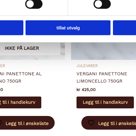
tillat utvalg
IKKE PÅ LAGER
RER
JULEVARER
NI PANETTONE AL
VERGANI PANETTONE
NO 750GR
LIMONCELLO 750GR
00
kr
425,00
 til i handlekurv
Legg til i handlekurv
Legg til i ønskeliste
Legg til i ønskeli