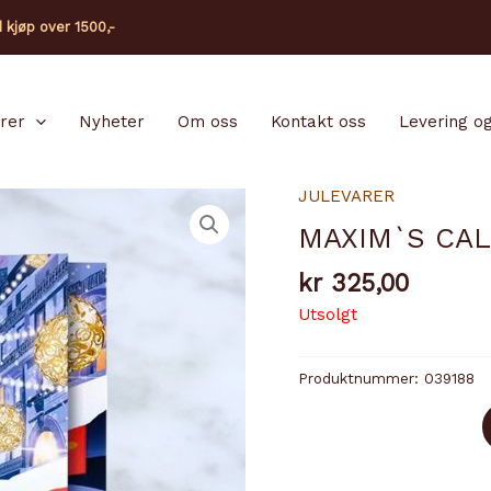
d kjøp over 1500,-
arer
Nyheter
Om oss
Kontakt oss
Levering og
JULEVARER
MAXIM`S CAL
kr
325,00
Utsolgt
Produktnummer:
039188