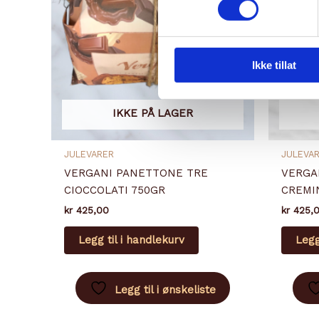
Ikke tillat
IKKE PÅ LAGER
JULEVARER
JULEVA
VERGANI PANETTONE TRE
VERGA
CIOCCOLATI 750GR
CREMI
kr
425,00
kr
425,
Legg til i handlekurv
Legg
Legg til i ønskeliste