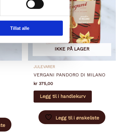
Tillat alle
IKKE PÅ LAGER
JULEVARER
VERGANI PANDORO DI MILANO
kr
375,00
Legg til i handlekurv
Legg til i ønskeliste
ste