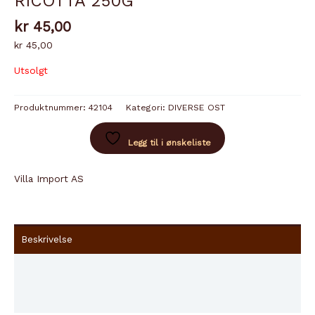
RICOTTA 250G
kr
45,00
kr 45,00
Utsolgt
Produktnummer:
42104
Kategori:
DIVERSE OST
Legg til i ønskeliste
Villa Import AS
Beskrivelse
Innhold
Brand