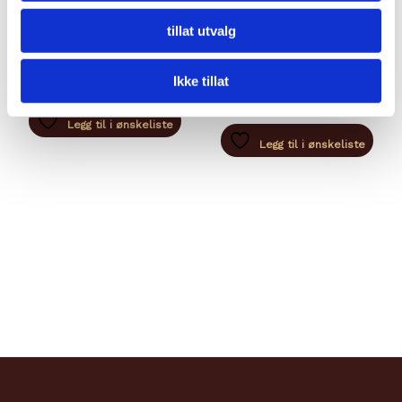
BURRATA DI BUFALA
FETABLOKK NATURELL
tillat utvalg
200G
kr
109,00
kr
89,00
Legg til i handlekurv
Ikke tillat
Legg til i handlekurv
Legg til i ønskeliste
Legg til i ønskeliste