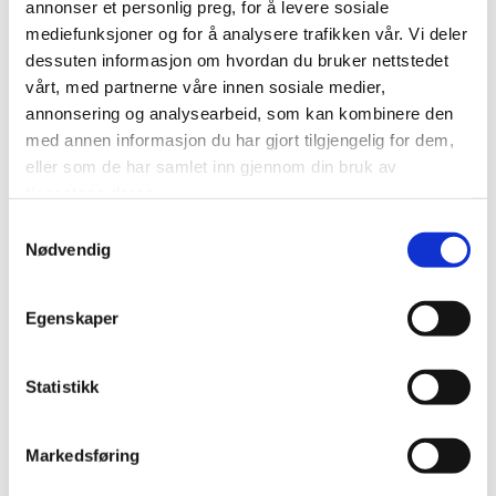
annonser et personlig preg, for å levere sosiale
mediefunksjoner og for å analysere trafikken vår. Vi deler
dessuten informasjon om hvordan du bruker nettstedet
IKKE PÅ LAGER
vårt, med partnerne våre innen sosiale medier,
annonsering og analysearbeid, som kan kombinere den
CHÈVRE
med annen informasjon du har gjort tilgjengelig for dem,
CROTTIN DE CHAVIGNOL
eller som de har samlet inn gjennom din bruk av
kr
69,00
tjenestene deres.
Legg til i handlekurv
Samtykkevalg
Nødvendig
Legg til i ønskeliste
Egenskaper
Statistikk
Relaterte produkter
Markedsføring