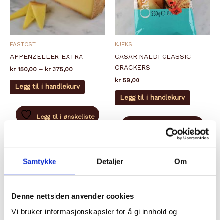
FASTOST
KJEKS
APPENZELLER EXTRA
CASARINALDI CLASSIC
CRACKERS
Prisområde:
kr
150,00
–
kr
375,00
kr 150,00
kr
59,00
Dette
til
Legg til i handlekurv
produktet
kr 375,00
Legg til i handlekurv
har
flere
Legg til i ønskeliste
varianter.
Legg til i ønskeliste
Alternativene
kan
velges
Samtykke
Detaljer
Om
på
produktsiden
Denne nettsiden anvender cookies
Vi bruker informasjonskapsler for å gi innhold og