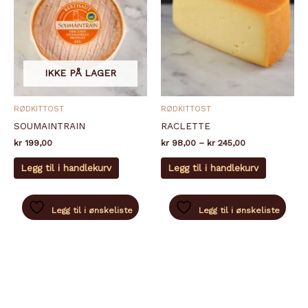
IKKE PÅ LAGER
RØDKITTOST
RØDKITTOST
SOUMAINTRAIN
RACLETTE
Prisområde:
kr
199,00
kr
98,00
–
kr
245,00
kr 98,00
Dette
til
Legg til i handlekurv
Legg til i handlekurv
produkte
kr 245,00
har
flere
Legg til i ønskeliste
Legg til i ønskeliste
varianter.
Alternati
kan
velges
på
produkts