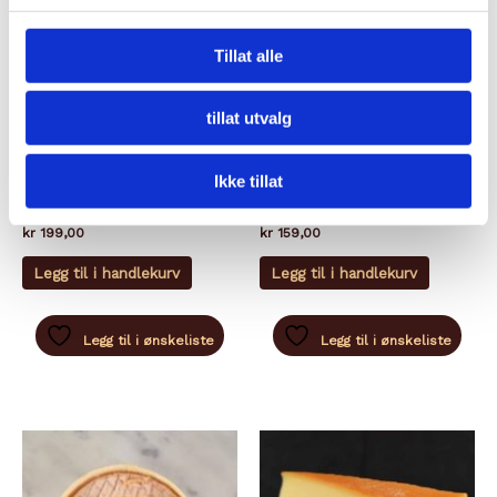
Tillat alle
tillat utvalg
IKKE PÅ LAGER
IKKE PÅ LAGER
RØDKITTOST
RØDKITTOST
Ikke tillat
EPOISSES GAUGRY
AFFIDÉLICE AU CHABLIS
kr
199,00
kr
159,00
Legg til i handlekurv
Legg til i handlekurv
Legg til i ønskeliste
Legg til i ønskeliste