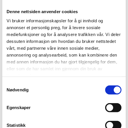
Denne nettsiden anvender cookies
Relaterte produkter
Vi bruker informasjonskapsler for å gi innhold og
annonser et personlig preg, for å levere sosiale
mediefunksjoner og for å analysere trafikken vår. Vi deler
dessuten informasjon om hvordan du bruker nettstedet
vårt, med partnerne våre innen sosiale medier,
annonsering og analysearbeid, som kan kombinere den
med annen informasjon du har gjort tilgjengelig for dem,
eller som de har samlet inn gjennom din bruk av
tjenestene deres.
IKKE PÅ LAGER
IKKE PÅ LAGER
Samtykkevalg
Nødvendig
KONDIMENTER
KONDIMENTER
LEMON CURD
PUR KETCHUP PIMENT
ESPELETTE
kr
129,00
Egenskaper
kr
89,00
Legg til i handlekurv
Legg til i handlekurv
Statistikk