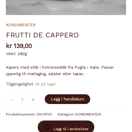
KONDIMENTER
FRUTTI DE CAPPERO
kr
139,00
Vekt: 280g
Kapers med stilk i hvitvinseddik fra Puglia i Italia. Passer
ypperlig til matlaging, salater eller tapas.
Tilgjengelighet
38 på lager
FRUTTI
-
+
Legg i handlekurv
DE
CAPPERO
Produktnummer:
DICATI01
Kategori:
KONDIMENTER
antall
Legg til i ønskeliste