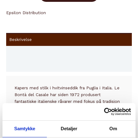
Epsilon Distribution
Beskrivelse
Innhold
Brand
Kapers med stilk i hvitvinseddik fra Puglia i Italia. Le
Bontà del Casale har siden 1972 produsert
fantastiske italienske råvarer med fokus på tradisjon
og kvalitet. Da Guiseppe di Fidio arvet familiegården
ønsket han å kombinere lokale tradisjoner og
teknologi, med fokus på bærekraftig og tradisjonsrik
jordbruk. Dette er produkter av aller høyeste kvalitet.
Samtykke
Detaljer
Om