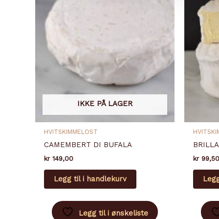
IKKE PÅ LAGER
HVITSKIMMELOST
HVITSK
CAMEMBERT DI BUFALA
BRILLA
kr
149,00
kr
99,5
Legg til i handlekurv
Legg
Legg til i ønskeliste