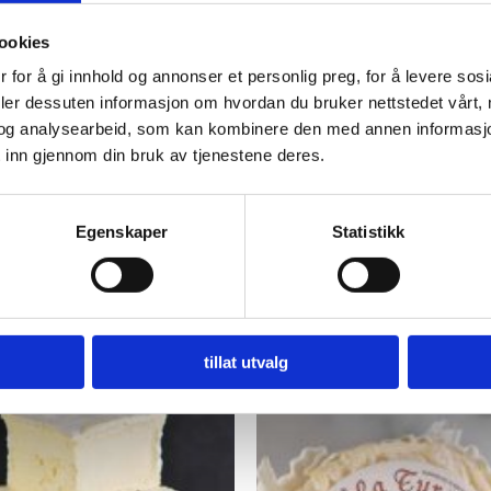
T
ookies
 15 MÅNEDER
Prisområde:
0
–
kr
335,00
 for å gi innhold og annonser et personlig preg, for å levere sos
kr 134,00
deler dessuten informasjon om hvordan du bruker nettstedet vårt,
Dette
til
 til i handlekurv
og analysearbeid, som kan kombinere den med annen informasjon d
produktet
kr 335,00
 inn gjennom din bruk av tjenestene deres.
har
flere
Legg til i ønskeliste
varianter.
Egenskaper
Statistikk
Alternativene
kan
velges
på
produktsiden
tillat utvalg