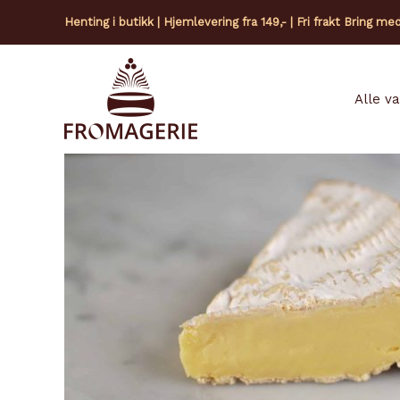
Hopp
Henting i butikk | Hjemlevering fra 149,- | Fri frakt Bring me
rett
til
innholdet
Alle v