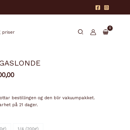
Søk
 priser
GASLONDE
Prisområde:
0,00
kr 150,00
til
kr 600,00
mottar bestillingen og den blir vakuumpakket.
arhet på 21 dager.
0g)
1/4 (200g)