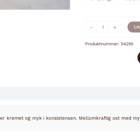
CAMEMBERT
-
+
Le
GASLONDE
antall
Produktnummer:
54295
er kremet og myk i konsistensen. Mellomkraftig ost med m