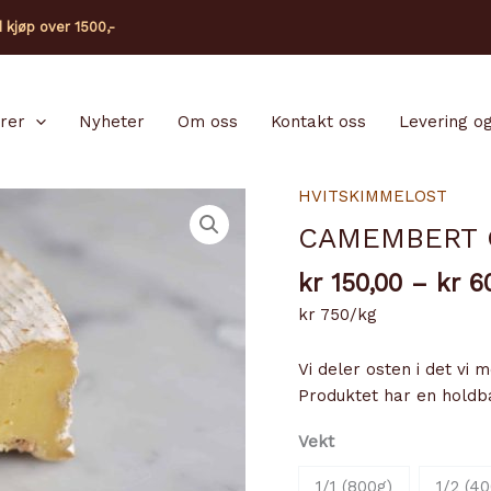
d kjøp over 1500,-
arer
Nyheter
Om oss
Kontakt oss
Levering og
HVITSKIMMELOST
CAMEMBERT 
kr
150,00
–
kr
60
kr 750/kg
Vi deler osten i det vi 
Produktet har en holdb
Vekt
1/1 (800g)
1/2 (40