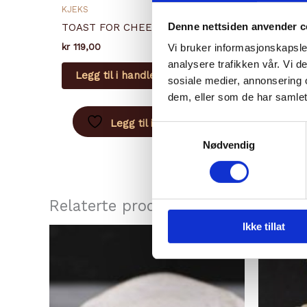
KJEKS
FASTOS
Denne nettsiden anvender c
TOAST FOR CHEESE APRIKOS
COMTÉ
kr
119,00
kr
134,0
Vi bruker informasjonskapsler
analysere trafikken vår. Vi 
Legg til i handlekurv
Legg
sosiale medier, annonsering 
dem, eller som de har samlet
Legg til i ønskeliste
Samtykkevalg
Nødvendig
Relaterte produkter
Ikke tillat