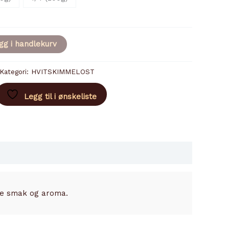
gg i handlekurv
Kategori:
HVITSKIMMELOST
Legg til i ønskeliste
ye smak og aroma.