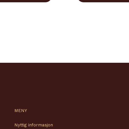
Alternativene
kan
velges
på
produktsiden
MENY
Nyttig informasjon