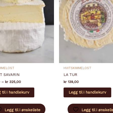
IMMELOST
HVITSKIMMELOST
T SAVARIN
LA TUR
Prisområde:
0
–
kr
325,00
kr
139,00
kr 99,50
Dette
til
 til i handlekurv
Legg til i handlekurv
produktet
kr 325,00
har
flere
Legg til i ønskeliste
Legg til i ønskeli
varianter.