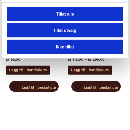
Tillat alle
tillat utvalg
TAPAS
TAPAS
Ikke tillat
AIOLI
KYLLINGSPYD SATAY
Prisområde:
kr
65,00
kr
118,00
–
kr
295,00
kr 118,00
Dette
til
Legg til i handlekurv
Legg til i handlekurv
produkte
kr 295,00
har
flere
Legg til i ønskeliste
Legg til i ønskeliste
varianter.
Alternati
kan
velges
på
produkts