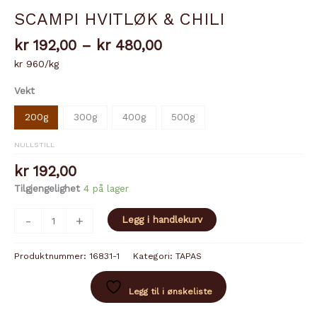
SCAMPI HVITLØK & CHILI
Prisområde:
kr
192,00
–
kr
480,00
kr 192,00
kr 960/kg
til
kr 480,00
Vekt
200g
300g
400g
500g
NULLSTILL
kr
192,00
Tilgjengelighet
4 på lager
SCAMPI
-
+
Legg i handlekurv
HVITLØK
&
Produktnummer:
16831-1
Kategori:
TAPAS
CHILI
antall
Legg til i ønskeliste