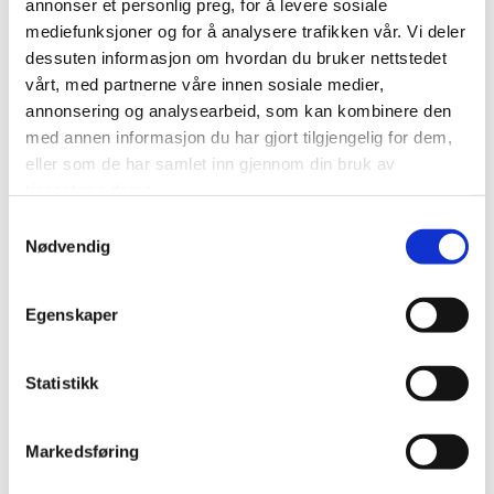
annonser et personlig preg, for å levere sosiale
mediefunksjoner og for å analysere trafikken vår. Vi deler
dessuten informasjon om hvordan du bruker nettstedet
vårt, med partnerne våre innen sosiale medier,
annonsering og analysearbeid, som kan kombinere den
med annen informasjon du har gjort tilgjengelig for dem,
eller som de har samlet inn gjennom din bruk av
TAPAS
TAPAS
tjenestene deres.
OLIVEN CERIGNOLA VERDE
ALBONDIGAS
Samtykkevalg
Prisområde:
Prisområde:
kr
39,00
–
kr
156,00
kr
98,00
–
kr
245,00
Nødvendig
kr 39,00
kr 98,00
Dette
Dette
til
til
Legg til i handlekurv
Legg til i handlekurv
produktet
produkte
kr 156,00
kr 245,00
har
har
Egenskaper
flere
flere
Legg til i ønskeliste
Legg til i ønskeliste
varianter.
varianter.
Alternativene
Alternati
Statistikk
kan
kan
velges
velges
på
på
Markedsføring
produktsiden
produkts