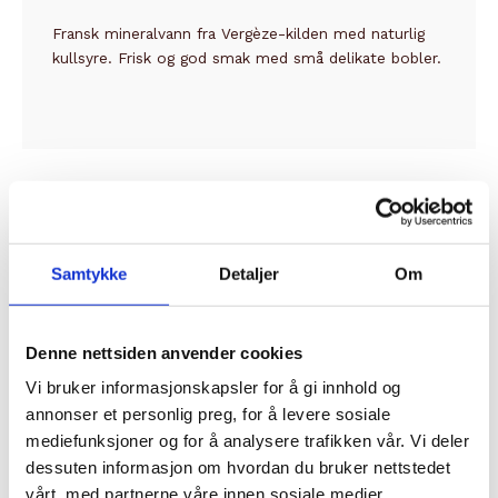
Fransk mineralvann fra Vergèze-kilden med naturlig
kullsyre. Frisk og god smak med små delikate bobler.
Relaterte produkter
Samtykke
Detaljer
Om
Denne nettsiden anvender cookies
Vi bruker informasjonskapsler for å gi innhold og
annonser et personlig preg, for å levere sosiale
IKKE PÅ LAGER
mediefunksjoner og for å analysere trafikken vår. Vi deler
dessuten informasjon om hvordan du bruker nettstedet
vårt, med partnerne våre innen sosiale medier,
DRIKKE
DRIKKE