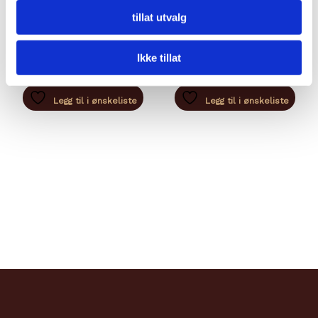
CHATELDON
BADOIT 0,5L
tillat utvalg
kr
65,00
kr
39,00
Legg til i handlekurv
Legg til i handlekurv
Ikke tillat
Legg til i ønskeliste
Legg til i ønskeliste