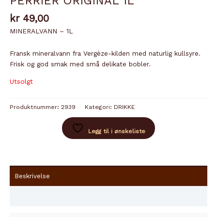
PERRIER ORIGINAL 1L
kr
49,00
MINERALVANN – 1L
Fransk mineralvann fra Vergèze-kilden med naturlig kullsyre.
Frisk og god smak med små delikate bobler.
Utsolgt
Produktnummer:
2939
Kategori:
DRIKKE
Legg til i ønskeliste
Beskrivelse
Innhold