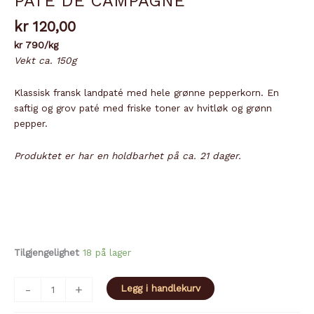
PATÉ DE CAMPAGNE
kr
120,00
kr 790/kg
Vekt ca. 150g
Klassisk fransk landpaté med hele grønne pepperkorn. En
saftig og grov paté med friske toner av hvitløk og grønn
pepper.
Produktet er har en holdbarhet på ca. 21 dager.
Tilgjengelighet
18 på lager
PATÉ
-
+
Legg i handlekurv
DE