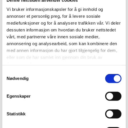
Denne nettsiden anvender cookies
Vi bruker informasjonskapsler for å gi innhold og
annonser et personlig preg, for å levere sosiale
mediefunksjoner og for å analysere trafikken vår. Vi deler
dessuten informasjon om hvordan du bruker nettstedet
vårt, med partnerne våre innen sosiale medier,
annonsering og analysearbeid, som kan kombinere den
med annen informasjon du har gjort tilgjengelig for dem,
IKKE PÅ LAGER
eller som de har samlet inn gjennom din bruk av
tjenestene deres.
PATÉ & POSTEI
PATÉ & POSTEI
Samtykkevalg
TERRINE DE CHEVREUIL
RILLETTES DE CANARD
Nødvendig
100g
kr
159,00
kr
99,00
Legg til i handlekurv
Egenskaper
Legg til i handlekurv
Legg til i ønskeliste
Statistikk
Legg til i ønskeliste