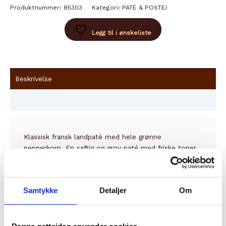
CAMPAGNE
Produktnummer:
85303
Kategori:
PATÉ & POSTEI
antall
Legg til i ønskeliste
Beskrivelse
Innhold
Klassisk fransk landpaté med hele grønne
pepperkorn. En saftig og grov paté med friske toner
av hvitløk og grønn pepper. Paté de Campagne gjør
seg godt til både pålegg, canapé og på tapasbordet.
Samtykke
Detaljer
Om
Relaterte produkter