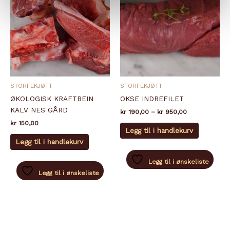
STORFEKJØTT
STORFEKJØTT
ØKOLOGISK KRAFTBEIN
OKSE INDREFILET
KALV NES GÅRD
Prisområde:
kr
190,00
–
kr
950,00
kr 190,00
kr
150,00
Dette
til
Legg til i handlekurv
produkte
kr 950,00
Legg til i handlekurv
har
flere
Legg til i ønskeliste
varianter.
Legg til i ønskeliste
Alternati
kan
velges
på
produkts