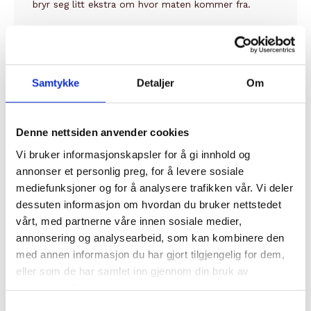
bryr seg litt ekstra om hvor maten kommer fra.
Kjøttproduksjonen er småskala, og utnytter seg av
områdets terreng, som fungerer godt til dyrehold.
Her kan dyrene kan gå ute store deler av året på
beitene og i skog. Når dyrene kan gå ute på beite
Samtykke
Detaljer
Om
sammen med mødrene sine, er behovet for kraftfor
nesten ikke-eksisterende.
Denne nettsiden anvender cookies
Om dyrene får kraftfor som supplement i løpet av
Vi bruker informasjonskapsler for å gi innhold og
vinteren, er dette som valset havre fra egen gård.
annonser et personlig preg, for å levere sosiale
Nes gård leverer både kalvekjøtt og oksekjøtt.
mediefunksjoner og for å analysere trafikken vår. Vi deler
dessuten informasjon om hvordan du bruker nettstedet
vårt, med partnerne våre innen sosiale medier,
annonsering og analysearbeid, som kan kombinere den
Relaterte produkter
med annen informasjon du har gjort tilgjengelig for dem,
eller som de har samlet inn gjennom din bruk av
tjenestene deres.
Samtykkevalg