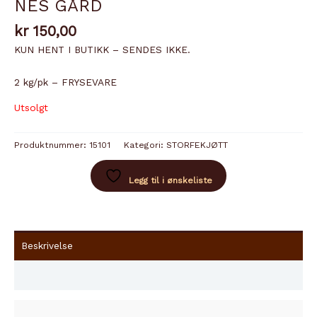
NES GÅRD
kr
150,00
KUN HENT I BUTIKK – SENDES IKKE.
2 kg/pk – FRYSEVARE
Utsolgt
Produktnummer:
15101
Kategori:
STORFEKJØTT
Legg til i ønskeliste
Beskrivelse
Innhold