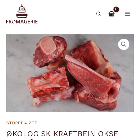
Hopp
rett
Søk
til
innholdet
STORFEKJØTT
ØKOLOGISK KRAFTBEIN OKSE