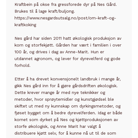
Kraftbein på okse fra gressforede dyr på Nes Gård.
Brukes til å lage kraft/buljong.
https://www.nesgardsutsalg.no/post/om-kraft-og-
kraftkoking
Nes gård har siden 2011 hatt økologisk produksjon av
korn og storfekjøtt. Gården har vært i familien i over
100 år, og drives i dag av Anne-Marit. Hun er
utdannet agronom, og lever for dyrevelferd og gode
forhold.
Etter å ha drevet konvensjonelt landbruk i mange år,
gikk Nes gård inn for å gjøre gårdsdriften økologisk.
Dette krever mange år med nye teknikker og
metoder, hvor sprøytemidler og kunstgjødsel ble
skiftet ut med ny kunnskap om dyrkingsmetoder, og
fjøset bygget om å bedre dyrevelferden. Idag er både
kornet som dyrket på Nes og kjøttproduksjonen av
storfe økologisk, og Anne Marit har valgt å
distribuere kjøtt selv, for å kunne nå ut til de som