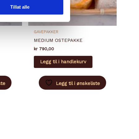
Tillat alle
GAVEPAKKER
MEDIUM OSTEPAKKE
kr
790,00
Legg til i handlekurv
ste
Legg til i ønskeliste