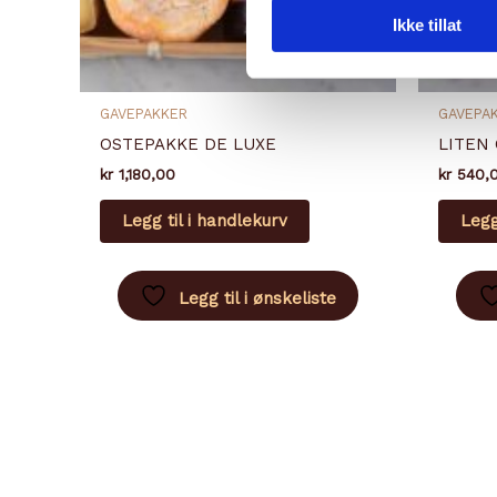
Ikke tillat
GAVEPAKKER
GAVEPA
OSTEPAKKE DE LUXE
LITEN
kr
1,180,00
kr
540,
Legg til i handlekurv
Legg
Legg til i ønskeliste