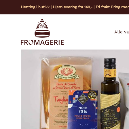
Hopp
Henting i butikk | Hjemlevering fra 149,- | Fri frakt Bring me
rett
til
innholdet
Alle v