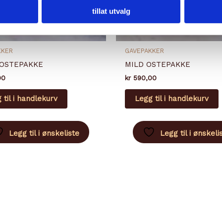
tillat utvalg
KKER
GAVEPAKKER
 OSTEPAKKE
MILD OSTEPAKKE
00
kr
590,00
 til i handlekurv
Legg til i handlekurv
Legg til i ønskeliste
Legg til i ønskeli