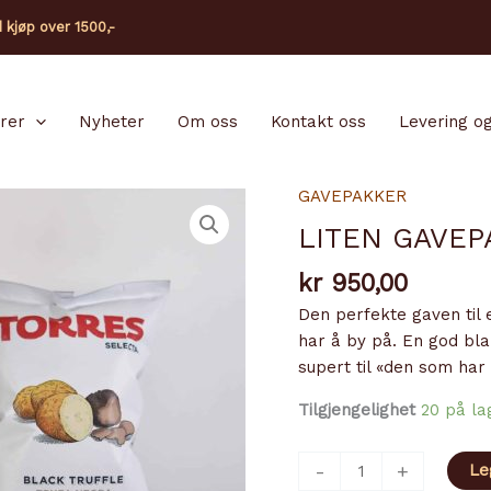
d kjøp over 1500,-
arer
Nyheter
Om oss
Kontakt oss
Levering og
GAVEPAKKER
LITEN GAVEP
kr
950,00
Den perfekte gaven til 
har å by på. En god bla
supert til «den som har 
Tilgjengelighet
20 på la
LITEN
-
+
Le
GAVEPAKKE