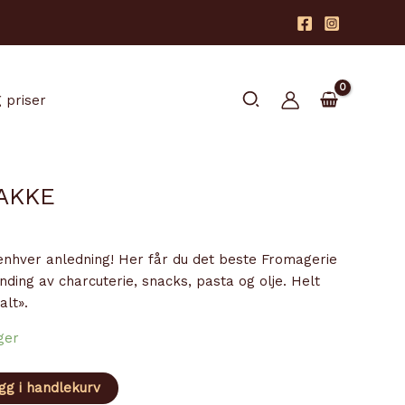
Søk
 priser
AKKE
enhver anledning! Her får du det beste Fromagerie
nding av charcuterie, snacks, pasta og olje. Helt
alt».
ger
gg i handlekurv