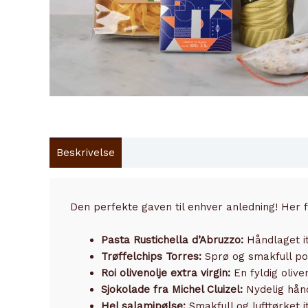
Beskrivelse
Innhold
Den perfekte gaven til enhver anledning! Her 
Pasta Rustichella d’Abruzzo:
Håndlaget it
Trøffelchips Torres:
Sprø og smakfull pot
Roi olivenolje extra virgin:
En fyldig oliv
Sjokolade fra Michel Cluizel:
Nydelig hån
Hel salamipølse:
Smakfull og lufttørket i