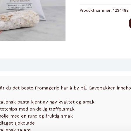
antall
Produktnummer:
1234488
får du det beste Fromagerie har å by på. Gavepakken inneho
aliensk pasta kjent av høy kvalitet og smak
etchips med en deilig trøffelsmak
enolje med en rund og fruktig smak
dlaget sjokolade
taliensk salami