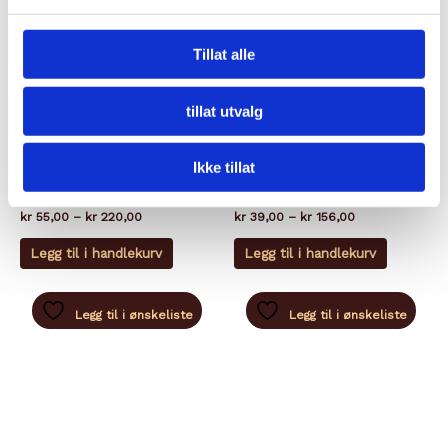
Tillat alle
tillat utvalg
Ikke tillat
TAPAS
TAPAS
GRILLEDE ARTISJOKKER
OLIVEN CERIGNOLA VERDE
Prisområde:
Prisområde:
kr
55,00
–
kr
220,00
kr
39,00
–
kr
156,00
kr 55,00
kr 39,00
Dette
Dette
til
til
Legg til i handlekurv
Legg til i handlekurv
produktet
produkte
kr 220,00
kr 156,00
har
har
flere
flere
Legg til i ønskeliste
Legg til i ønskeliste
varianter.
varianter.
Alternativene
Alternati
kan
kan
velges
velges
på
på
produktsiden
produkts