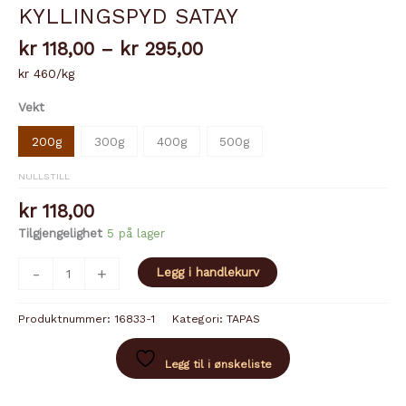
KYLLINGSPYD SATAY
Prisområde:
kr
118,00
–
kr
295,00
kr 118,00
kr 460/kg
til
kr 295,00
Vekt
200g
300g
400g
500g
NULLSTILL
kr
118,00
Tilgjengelighet
5 på lager
KYLLINGSPYD
-
+
Legg i handlekurv
SATAY
antall
Produktnummer:
16833-1
Kategori:
TAPAS
Legg til i ønskeliste