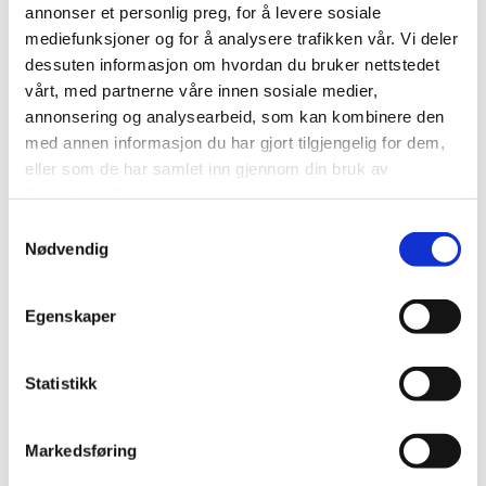
annonser et personlig preg, for å levere sosiale
mediefunksjoner og for å analysere trafikken vår. Vi deler
dessuten informasjon om hvordan du bruker nettstedet
vårt, med partnerne våre innen sosiale medier,
annonsering og analysearbeid, som kan kombinere den
IKKE PÅ LAGER
med annen informasjon du har gjort tilgjengelig for dem,
eller som de har samlet inn gjennom din bruk av
TAPAS
TAPAS
tjenestene deres.
AIOLI SAFRAN
HUMMUS
Samtykkevalg
kr
72,00
kr
48,00
Nødvendig
Legg til i handlekurv
Legg til i handlekurv
Egenskaper
Legg til i ønskeliste
Legg til i ønskeliste
Statistikk
Markedsføring