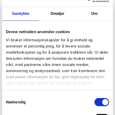
råvarer for å lage produkter som reflekterer Korsikas
rike gastronomiske arv. Selskapet kombinerer
håndverk med innovasjon, og har bygget et sterkt
Samtykke
Detaljer
Om
rykte for sine smakfulle terriner, syltetøy og geléer.
Denne nettsiden anvender cookies
Vi bruker informasjonskapsler for å gi innhold og
annonser et personlig preg, for å levere sosiale
mediefunksjoner og for å analysere trafikken vår. Vi deler
Relaterte produkter
dessuten informasjon om hvordan du bruker nettstedet
vårt, med partnerne våre innen sosiale medier,
annonsering og analysearbeid, som kan kombinere den
med annen informasjon du har gjort tilgjengelig for dem,
eller som de har samlet inn gjennom din bruk av
tjenestene deres.
Samtykkevalg
Nødvendig
IKKE PÅ LAGER