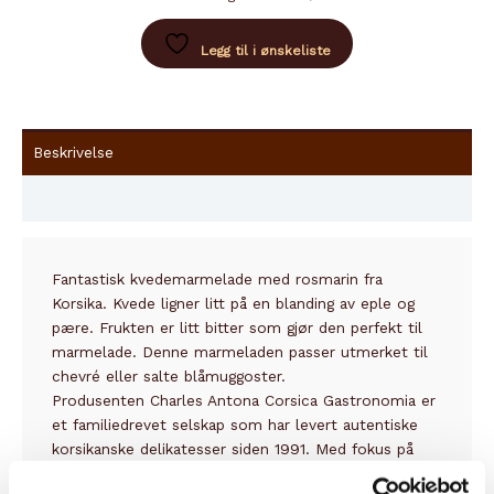
COING
ET
Legg til i ønskeliste
ROSMARIN
antall
Beskrivelse
Innhold
Fantastisk kvedemarmelade med rosmarin fra
Korsika. Kvede ligner litt på en blanding av eple og
pære. Frukten er litt bitter som gjør den perfekt til
marmelade. Denne marmeladen passer utmerket til
chevré eller salte blåmuggoster.
Produsenten Charles Antona Corsica Gastronomia er
et familiedrevet selskap som har levert autentiske
korsikanske delikatesser siden 1991. Med fokus på
kvalitet og tradisjonelle oppskrifter, bruker de lokale