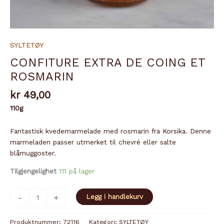
SYLTETØY
CONFITURE EXTRA DE COING ET
ROSMARIN
kr
49,00
110g
Fantastisk kvedemarmelade med rosmarin fra Korsika. Denne
marmeladen passer utmerket til chevré eller salte
blåmuggoster.
Tilgjengelighet
111 på lager
CONFITURE
-
+
Legg i handlekurv
EXTRA
DE
Produktnummer:
72116
Kategori:
SYLTETØY