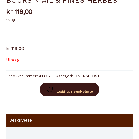
BOURSIN AIL & FINES HERBES
kr
119,00
150g
kr 119,00
Utsolgt
Produktnummer:
41376
Kategori:
DIVERSE OST
Legg til i ønskeliste
Beskrivelse
Innhold