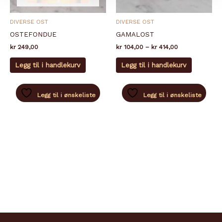
DIVERSE OST
DIVERSE OST
OSTEFONDUE
GAMALOST
Prisområde:
kr
249,00
kr
104,00
–
kr
414,00
kr 104,00
Dette
til
Legg til i handlekurv
Legg til i handlekurv
produkte
kr 414,00
har
flere
Legg til i ønskeliste
Legg til i ønskeliste
varianter.
Alternati
kan
velges
på
produkts