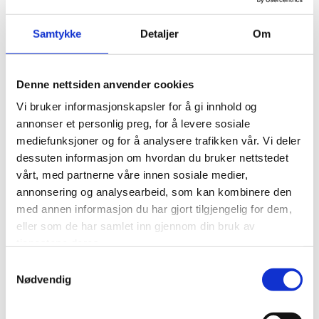
Prisområde:
kr
105,00
–
kr
280,00
kr
95,00
kr 105,00
Samtykke
Detaljer
Om
Dette
til
Legg til i handlekurv
Legg til i handlekurv
produktet
kr 280,00
har
flere
Denne nettsiden anvender cookies
Legg til i ønskeliste
Legg til i ønskeliste
varianter.
Vi bruker informasjonskapsler for å gi innhold og
Alternativene
annonser et personlig preg, for å levere sosiale
kan
mediefunksjoner og for å analysere trafikken vår. Vi deler
velges
dessuten informasjon om hvordan du bruker nettstedet
Relaterte produkter
på
vårt, med partnerne våre innen sosiale medier,
produktsiden
annonsering og analysearbeid, som kan kombinere den
med annen informasjon du har gjort tilgjengelig for dem,
eller som de har samlet inn gjennom din bruk av
tjenestene deres.
Samtykkevalg
Nødvendig
IKKE PÅ LAGER