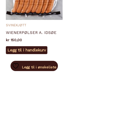
SVINEKJØTT
WIENERPØLSER A. IDSØE
kr
150,00
Legg til i handlekurv
Legg til i ønskeliste