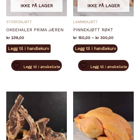
IKKE PÅ LAGER
IKKE PÅ LAGER
STORFEKJØTT
LAMMEKJØTT
OKSEHALER PRIMA JÆREN
PINNEKJØTT RØKT
Prisområde:
kr
239,00
kr
150,00
–
kr
300,00
kr 150,00
Dette
til
Legg til i handlekurv
Legg til i handlekurv
produktet
kr 300,00
har
flere
Legg til i ønskeliste
Legg til i ønskeliste
varianter.
Alternativ
kan
velges
på
produktsid