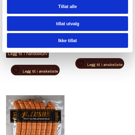
IKKE PÅ LAGER
IKKE PÅ LAGER
Tillat alle
VILTKJØTT
FJÆRKRE
tillat utvalg
VILLHJORT
VOLAILLE DE BRESSE
KARBONADEDEIG
kr
1,100,00
Ikke tillat
kr
249,00
Legg til i handlekurv
Legg til i handlekurv
Legg til i ønskeliste
Legg til i ønskeliste