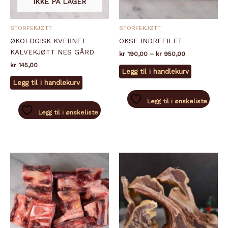
IKKE PÅ LAGER
STORFEKJØTT
STORFEKJØTT
ØKOLOGISK KVERNET
OKSE INDREFILET
KALVEKJØTT NES GÅRD
Prisområde:
kr
190,00
–
kr
950,00
kr 190,00
kr
145,00
Dette
til
Legg til i handlekurv
produktet
kr 950,00
Legg til i handlekurv
har
flere
Legg til i ønskeliste
varianter.
Legg til i ønskeliste
Alternativ
kan
velges
på
produktsid