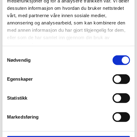
mediefunksjoner og for å analysere trafikken vår. Vi deler
dessuten informasjon om hvordan du bruker nettstedet
vårt, med partnerne våre innen sosiale medier,
FJÆRKRE
LAMMEKJØTT
annonsering og analysearbeid, som kan kombinere den
VAKTEL / CAILLE
VILL-LAM FÅRIKÅLKJØTT
med annen informasjon du har gjort tilgjengelig for dem,
NORSK VILLSAU
kr
295,00
eller som de har samlet inn gjennom din bruk av
kr
265,00
Legg til i handlekurv
tjenestene deres.
Legg til i handlekurv
Samtykkevalg
Nødvendig
Legg til i ønskeliste
Legg til i ønskeliste
Egenskaper
Statistikk
Markedsføring