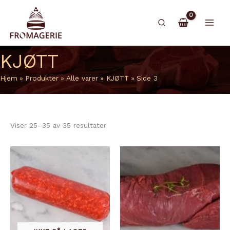
Hopp
rett
Søk
til
innholdet
KJØTT
Hjem
Produkter
Alle varer
KJØTT
Side 3
Viser 25–35 av 35 resultater