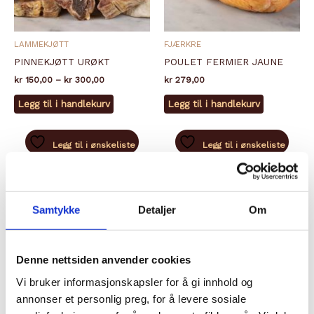
LAMMEKJØTT
FJÆRKRE
PINNEKJØTT URØKT
POULET FERMIER JAUNE
Prisområde:
kr
150,00
–
kr
300,00
kr
279,00
kr 150,00
Dette
til
Legg til i handlekurv
Legg til i handlekurv
produktet
kr 300,00
har
flere
Legg til i ønskeliste
Legg til i ønskeliste
varianter.
Alternativene
kan
velges
Samtykke
Detaljer
Om
på
produktsiden
Denne nettsiden anvender cookies
Vi bruker informasjonskapsler for å gi innhold og
annonser et personlig preg, for å levere sosiale